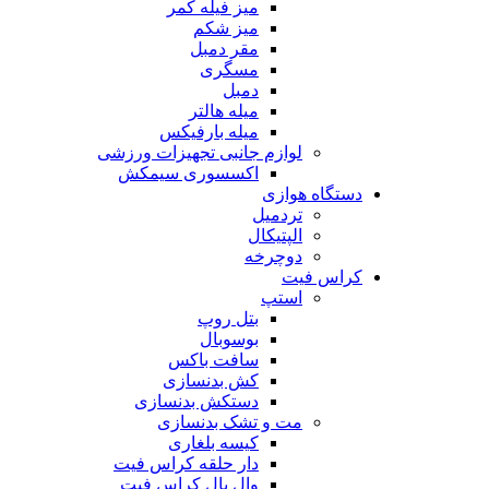
میز فیله کمر
میز شکم
مقر دمبل
مسگری
دمبل
میله هالتر
میله بارفیکس
لوازم جانبی تجهیزات ورزشی
اکسسوری سیمکش
دستگاه هوازی
تردمیل
الپتیکال
دوچرخه
کراس فیت
استپ
بتل روپ
بوسوبال
سافت باکس
کش بدنسازی
دستکش بدنسازی
مت و تشک بدنسازی
کیسه بلغاری
دار حلقه کراس فیت
وال بال کراس فیت