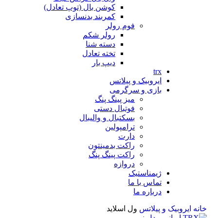
کوشن بال (توپ تعادل)
کمربند بدنسازی
فوم رولر
رولر شکم
دسته شنا
تخته تعادل
دیپ بار
trx
ایروبیک و پیلاتس
بازی و سرگرمی
میز پینگ پنگ
فوتبال دستی
بسکتبال و والیبال
ترامپولین
دارت
راکت بدمینتون
راکت پینگ پنگ
دروازه
ژیمناستیک
تماس با ما
درباره ما
خانه
ایروبیک و پیلاتس
ول اسلاید