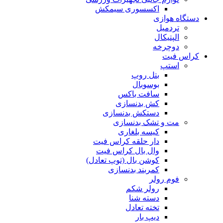
اکسسوری سیمکش
دستگاه هوازی
تردمیل
الپتیکال
دوچرخه
کراس فیت
استپ
بتل روپ
بوسوبال
سافت باکس
کش بدنسازی
دستکش بدنسازی
مت و تشک بدنسازی
کیسه بلغاری
دار حلقه کراس فیت
وال بال کراس فیت
کوشن بال (توپ تعادل)
کمربند بدنسازی
فوم رولر
رولر شکم
دسته شنا
تخته تعادل
دیپ بار