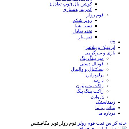
کوشن بال (توپ تعادل)
کمربند بدنسازی
فوم رولر
رولر شکم
دسته شنا
تخته تعادل
دیپ بار
trx
ایروبیک و پیلاتس
بازی و سرگرمی
میز پینگ پنگ
فوتبال دستی
بسکتبال و والیبال
ترامپولین
دارت
راکت بدمینتون
راکت پینگ پنگ
دروازه
ژیمناستیک
تماس با ما
درباره ما
خانه
کراس فیت
فوم رولر
فوم رولر توپر مگافیتنس