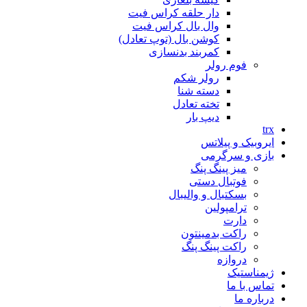
دار حلقه کراس فیت
وال بال کراس فیت
کوشن بال (توپ تعادل)
کمربند بدنسازی
فوم رولر
رولر شکم
دسته شنا
تخته تعادل
دیپ بار
trx
ایروبیک و پیلاتس
بازی و سرگرمی
میز پینگ پنگ
فوتبال دستی
بسکتبال و والیبال
ترامپولین
دارت
راکت بدمینتون
راکت پینگ پنگ
دروازه
ژیمناستیک
تماس با ما
درباره ما