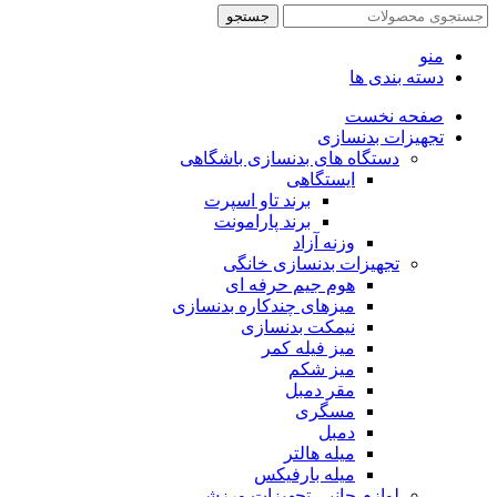
جستجو
منو
دسته بندی ها
صفحه نخست
تجهیزات بدنسازی
دستگاه های بدنسازی باشگاهی
ایستگاهی
برند تاو اسپرت
برند پارامونت
وزنه آزاد
تجهیزات بدنسازی خانگی
هوم جیم حرفه ای
میزهای چندکاره بدنسازی
نیمکت بدنسازی
میز فیله کمر
میز شکم
مقر دمبل
مسگری
دمبل
میله هالتر
میله بارفیکس
لوازم جانبی تجهیزات ورزشی