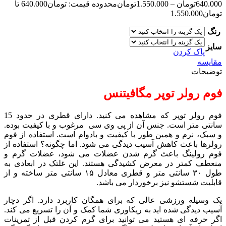
640.000
تومان
–
1.550.000
تومان
محدوده قیمت: تومان640.000 تا
تومان1.550.000
رنگ
سایز
پاک کردن
مقایسه
توضیحات
فوم رولر توپر مگافیتنس
فوم رولر توپر که مشاهده می کنید. دارای قطری در حدود 15
سانتی متر است. جنس آن از پی وی سی مرغوب و با کیفیت بوده.
و سبک، نرم و همین طور با کیفیت و بادوام است. استفاده از فوم
رولرها باعث کاهش آسیب دیدگی می شود. اما چگونه؟ استفاده از
فوم رولینگ باعث گرم شدن عضلات می شود، عضلات گرم و
منعطف کمتر در معرض کشیدگی هستند. این غلتک در ابعادی به
طول ۳۰ سانتی متر و قطری معادل ۱۵ سانتی متر ساخته و از
قابلیت شستشو نیز برخوردار می باشد.
یک وسیله ورزشی عالی که برای همگان کاربرد دارد. اگر دچار
آسیب دیدگی شده اید به ریکاوری شما کمک و آن را تسریع می کند.
اگر حرفه ای هستید می توانید برای گرم کردن قبل از تمرینات