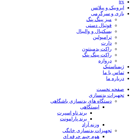
trx
ایروبیک و پیلاتس
بازی و سرگرمی
میز پینگ پنگ
فوتبال دستی
بسکتبال و والیبال
ترامپولین
دارت
راکت بدمینتون
راکت پینگ پنگ
دروازه
ژیمناستیک
تماس با ما
درباره ما
صفحه نخست
تجهیزات بدنسازی
دستگاه های بدنسازی باشگاهی
ایستگاهی
برند تاو اسپرت
برند پارامونت
وزنه آزاد
تجهیزات بدنسازی خانگی
هوم جیم حرفه ای