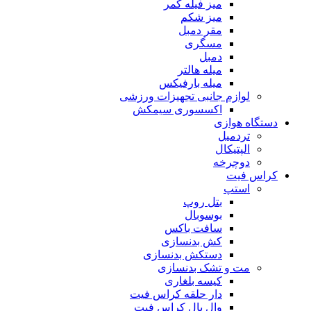
میز فیله کمر
میز شکم
مقر دمبل
مسگری
دمبل
میله هالتر
میله بارفیکس
لوازم جانبی تجهیزات ورزشی
اکسسوری سیمکش
دستگاه هوازی
تردمیل
الپتیکال
دوچرخه
کراس فیت
استپ
بتل روپ
بوسوبال
سافت باکس
کش بدنسازی
دستکش بدنسازی
مت و تشک بدنسازی
کیسه بلغاری
دار حلقه کراس فیت
وال بال کراس فیت