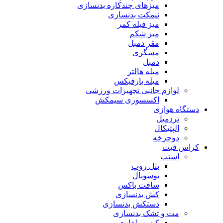
میزهای چندکاره بدنسازی
نیمکت بدنسازی
میز فیله کمر
میز شکم
مقر دمبل
مسگری
دمبل
میله هالتر
میله بارفیکس
لوازم جانبی تجهیزات ورزشی
اکسسوری سیمکش
دستگاه هوازی
تردمیل
الپتیکال
دوچرخه
کراس فیت
استپ
بتل روپ
بوسوبال
سافت باکس
کش بدنسازی
دستکش بدنسازی
مت و تشک بدنسازی
کیسه بلغاری