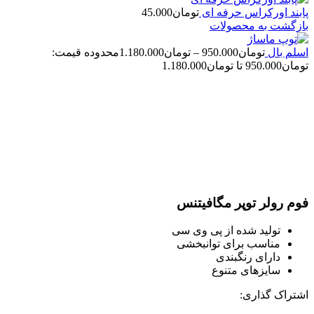
پابند اورکراس حرفه ای
تومان
45.000
بازگشت به محصولات
اسلم بال
تومان
950.000
–
تومان
1.180.000
محدوده قیمت:
تومان950.000 تا تومان1.180.000
اتمام موجودی
بزرگنمایی تصویر
فوم رولر توپر مگافیتنس
تولید شده از پی وی سی
مناسب برای توانبخشی
دارای رنگبندی
سایزهای متنوع
اشتراک گذاری: