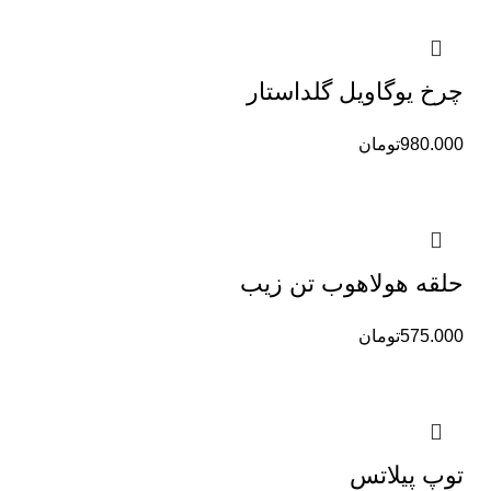
چرخ یوگاویل گلداستار
980.000
تومان
حلقه هولاهوب تن زیب
575.000
تومان
توپ پیلاتس