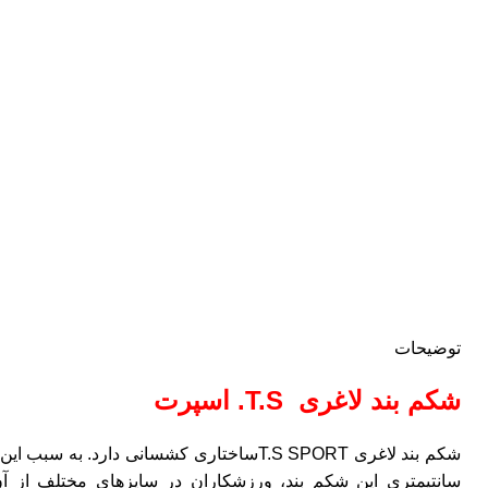
بزرگنمایی تصویر
توضیحات
شکم بند لاغری T.S. اسپرت
سانتیمتری این شکم بند، ورزشکاران در سایزهای مختلف از آ