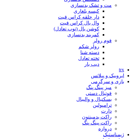
مت و تشک بدنسازی
کیسه بلغاری
دار حلقه کراس فیت
وال بال کراس فیت
کوشن بال (توپ تعادل)
کمربند بدنسازی
فوم رولر
رولر شکم
دسته شنا
تخته تعادل
دیپ بار
trx
ایروبیک و پیلاتس
بازی و سرگرمی
میز پینگ پنگ
فوتبال دستی
بسکتبال و والیبال
ترامپولین
دارت
راکت بدمینتون
راکت پینگ پنگ
دروازه
ژیمناستیک