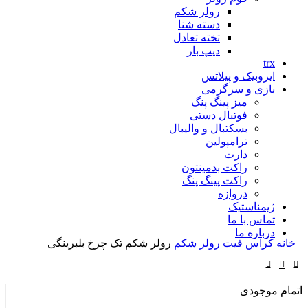
رولر شکم
دسته شنا
تخته تعادل
دیپ بار
trx
ایروبیک و پیلاتس
بازی و سرگرمی
میز پینگ پنگ
فوتبال دستی
بسکتبال و والیبال
ترامپولین
دارت
راکت بدمینتون
راکت پینگ پنگ
دروازه
ژیمناستیک
تماس با ما
درباره ما
خانه
کراس فیت
رولر شکم
رولر شکم تک چرخ بلبرینگی
اتمام موجودی