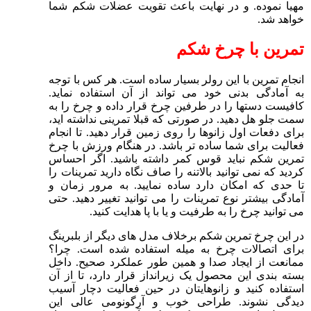
مهیا نموده. و در نهایت باعث تقویت عضلات شکم شما
خواهد شد.
تمرین با چرخ شکم
انجام تمرین با این رولر بسیار ساده است. هر کس با توجه
به آمادگی بدنی خود می تواند از آن استفاده نماید.
کافیست دستها را در طرفین چرخ قرار داده و چرخ را به
سمت جلو هل دهید. در صورتی که قبلا تمرینی نداشته اید،
برای دفعات اول زانوها را روی زمین قرار دهید. تا انجام
فعالیت برای شما ساده تر باشد. در هنگام ورزش با چرخ
تمرین شکم نباید قوس کمر داشته باشید. اگر احساس
کردید که نمی توانید بالاتنه را صاف نگاه دارید تمرینات را
تا حدی که امکان دارد ساده نمایید. به مرور زمان و
آمادگی بیشتر نوع تمرینات را می توانید تغییر دهید. حتی
می توانید چرخ را به طرفیت و یا با پا هدایت کنید.
در این چرخ تمرین شکم برخلاف مدل های دیگر از بلبرینگ
برای اتصالات چرخ به میله استفاده شده است. چرا؟
ممانعت از ایجاد صدا و همین طور عملکرد صحیح. داخل
بسته بندی این محصول یک زیرانداز قرار دارد، تا از آن
استفاده کنید و زانوهایتان در حین فعالیت دچار آسیب
دیدگی نشوند. طراحی خوب و آرگونومی عالی این