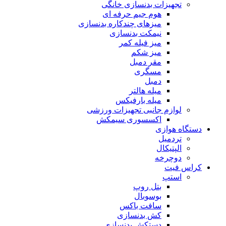
تجهیزات بدنسازی خانگی
هوم جیم حرفه ای
میزهای چندکاره بدنسازی
نیمکت بدنسازی
میز فیله کمر
میز شکم
مقر دمبل
مسگری
دمبل
میله هالتر
میله بارفیکس
لوازم جانبی تجهیزات ورزشی
اکسسوری سیمکش
دستگاه هوازی
تردمیل
الپتیکال
دوچرخه
کراس فیت
استپ
بتل روپ
بوسوبال
سافت باکس
کش بدنسازی
دستکش بدنسازی