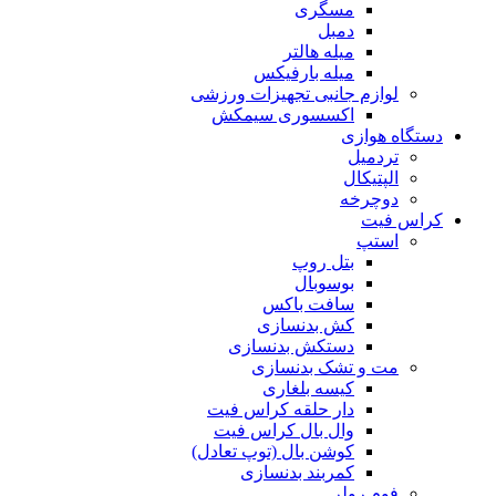
مسگری
دمبل
میله هالتر
میله بارفیکس
لوازم جانبی تجهیزات ورزشی
اکسسوری سیمکش
دستگاه هوازی
تردمیل
الپتیکال
دوچرخه
کراس فیت
استپ
بتل روپ
بوسوبال
سافت باکس
کش بدنسازی
دستکش بدنسازی
مت و تشک بدنسازی
کیسه بلغاری
دار حلقه کراس فیت
وال بال کراس فیت
کوشن بال (توپ تعادل)
کمربند بدنسازی
فوم رولر