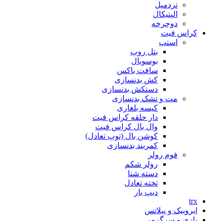
تردمیل
الپتیکال
دوچرخه
کراس فیت
استپ
بتل روپ
بوسوبال
سافت باکس
کش بدنسازی
دستکش بدنسازی
مت و تشک بدنسازی
کیسه بلغاری
دار حلقه کراس فیت
وال بال کراس فیت
کوشن بال (توپ تعادل)
کمربند بدنسازی
فوم رولر
رولر شکم
دسته شنا
تخته تعادل
دیپ بار
trx
ایروبیک و پیلاتس
بازی و سرگرمی