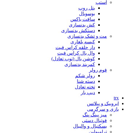
استپ
بتل روپ
بوسوبال
سافت باکس
کش بدنسازی
دستکش بدنسازی
مت و تشک بدنسازی
کیسه بلغاری
دار حلقه کراس فیت
وال بال کراس فیت
کوشن بال (توپ تعادل)
کمربند بدنسازی
فوم رولر
رولر شکم
دسته شنا
تخته تعادل
دیپ بار
trx
ایروبیک و پیلاتس
بازی و سرگرمی
میز پینگ پنگ
فوتبال دستی
بسکتبال و والیبال
ترامپولین