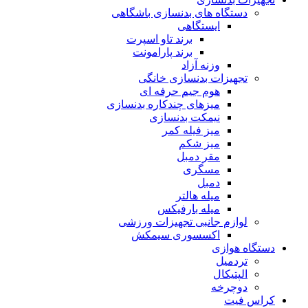
دستگاه های بدنسازی باشگاهی
ایستگاهی
برند تاو اسپرت
برند پارامونت
وزنه آزاد
تجهیزات بدنسازی خانگی
هوم جیم حرفه ای
میزهای چندکاره بدنسازی
نیمکت بدنسازی
میز فیله کمر
میز شکم
مقر دمبل
مسگری
دمبل
میله هالتر
میله بارفیکس
لوازم جانبی تجهیزات ورزشی
اکسسوری سیمکش
دستگاه هوازی
تردمیل
الپتیکال
دوچرخه
کراس فیت