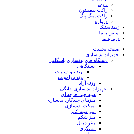
دارت
راکت بدمینتون
راکت پینگ پنگ
دروازه
ژیمناستیک
تماس با ما
درباره ما
صفحه نخست
تجهیزات بدنسازی
دستگاه های بدنسازی باشگاهی
ایستگاهی
برند تاو اسپرت
برند پارامونت
وزنه آزاد
تجهیزات بدنسازی خانگی
هوم جیم حرفه ای
میزهای چندکاره بدنسازی
نیمکت بدنسازی
میز فیله کمر
میز شکم
مقر دمبل
مسگری