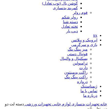
کوشن بال (توپ تعادل)
کمربند بدنسازی
فوم رولر
رولر شکم
دسته شنا
تخته تعادل
دیپ بار
trx
ایروبیک و پیلاتس
بازی و سرگرمی
میز پینگ پنگ
فوتبال دستی
بسکتبال و والیبال
ترامپولین
دارت
راکت بدمینتون
راکت پینگ پنگ
دروازه
ژیمناستیک
تماس با ما
درباره ما
خانه
تجهیزات بدنسازی
لوازم جانبی تجهیزات ورزشی
دسته لت دو
سر نعلی بلند