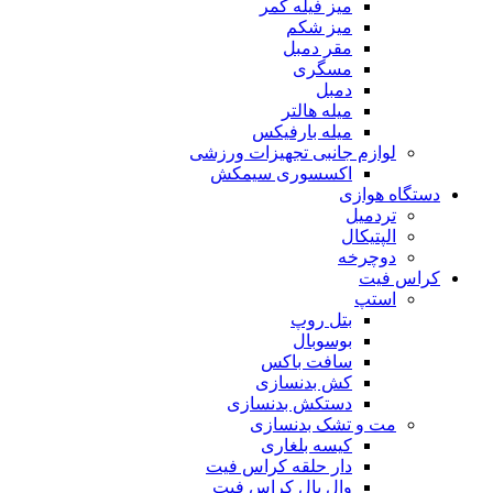
میز فیله کمر
میز شکم
مقر دمبل
مسگری
دمبل
میله هالتر
میله بارفیکس
لوازم جانبی تجهیزات ورزشی
اکسسوری سیمکش
دستگاه هوازی
تردمیل
الپتیکال
دوچرخه
کراس فیت
استپ
بتل روپ
بوسوبال
سافت باکس
کش بدنسازی
دستکش بدنسازی
مت و تشک بدنسازی
کیسه بلغاری
دار حلقه کراس فیت
وال بال کراس فیت