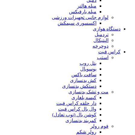
دمبل
میله هالتر
میله بارفیکس
لوازم جانبی تجهیزات ورزشی
اکسسوری سیمکش
دستگاه هوازی
تردمیل
الپتیکال
دوچرخه
کراس فیت
استپ
بتل روپ
بوسوبال
سافت باکس
کش بدنسازی
دستکش بدنسازی
مت و تشک بدنسازی
کیسه بلغاری
دار حلقه کراس فیت
وال بال کراس فیت
کوشن بال (توپ تعادل)
کمربند بدنسازی
فوم رولر
رولر شکم