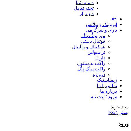
دسته شنا
تخته تعادل
دیپ بار
trx
ایروبیک و پیلاتس
بازی و سرگرمی
میز پینگ پنگ
فوتبال دستی
بسکتبال و والیبال
ترامپولین
دارت
راکت بدمینتون
راکت پینگ پنگ
دروازه
ژیمناستیک
تماس با ما
درباره ما
ورود / ثبت نام
سبد خرید
بستن (Esc)
ورود