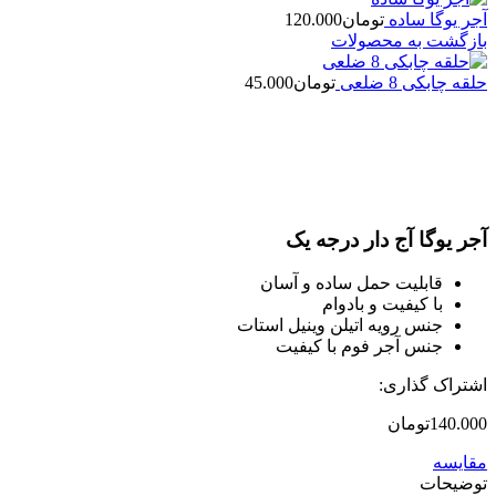
آجر یوگا ساده
تومان
120.000
بازگشت به محصولات
حلقه چابکی 8 ضلعی
تومان
45.000
بزرگنمایی تصویر
آجر یوگا آج دار درجه یک
قابلیت حمل ساده و آسان
با کیفیت و بادوام
جنس رویه اتیلن وینیل استات
جنس آجر فوم با کیفیت
اشتراک گذاری:
140.000
تومان
مقایسه
توضیحات