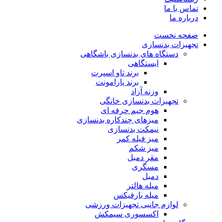
تماس با ما
درباره ما
صفحه نخست
تجهیزات بدنسازی
دستگاه های بدنسازی باشگاهی
ایستگاهی
برند تاو اسپرت
برند پارامونت
وزنه آزاد
تجهیزات بدنسازی خانگی
هوم جیم حرفه ای
میزهای چندکاره بدنسازی
نیمکت بدنسازی
میز فیله کمر
میز شکم
مقر دمبل
مسگری
دمبل
میله هالتر
میله بارفیکس
لوازم جانبی تجهیزات ورزشی
اکسسوری سیمکش