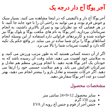
آجر یوگا آج دار درجه یک
آجر یوگا آج دار و باکیفیتی که در اینجا مشاهده می کنید، بسیار سبک
و خوش فرم بوده. و می توانید به راحتی آن را با خود جابه جا کنید. تا
در هر فضایی که مد نظرتان بود و تمرکز بالاتری داشتید، به انجام
تمریناتتان بپردازید. آجر یوگا به نام های مکعب یوگا و بلوک یوگا نیز
خوانده شده و کاربردهای فراوانی دارد.استفاده از این وسیله انجام
اساناهای یوگا را برای شما ساده تر می نماید. در واقع حکم یک تکیه
گاه دارد و کیفیت تمرینات شما را بالا می برد.
اگر از آن دسته کسانی هستید که به طور مرتب ورزش می کنید. و
به سلامتی خود اهمیت می دهید، شاید وقت آن رسیده باشد که به
خودتان یک آجر یوگا هدیه دهید. با انجام ورزش منظم هم تعادل و
تمرکزتان افزایش می یابد. و هم سلامت جسمی خود را ارتقا می
دهید. اگر حرکات نشسته و تعادل بازو را بیشتر انجام می دهید، بهتر
است دو عدد آجر یوگا سفارش دهید.
مشخصات محصول
سایز محصول 12×9×24 سانتی متر
وزن 150 گرم
جنس آجر از فوم و جنس آج رویه از EVA