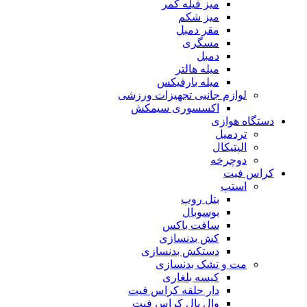
میز فیله کمر
میز شکم
مقر دمبل
مسگری
دمبل
میله هالتر
میله بارفیکس
لوازم جانبی تجهیزات ورزشی
اکسسوری سیمکش
دستگاه هوازی
تردمیل
الپتیکال
دوچرخه
کراس فیت
استپ
بتل روپ
بوسوبال
سافت باکس
کش بدنسازی
دستکش بدنسازی
مت و تشک بدنسازی
کیسه بلغاری
دار حلقه کراس فیت
وال بال کراس فیت