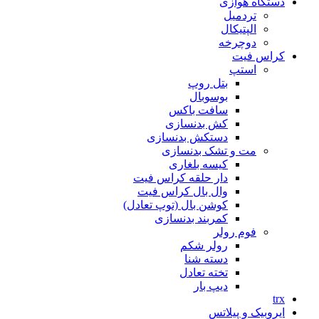
دستگاه هوازی
تردمیل
الپتیکال
دوچرخه
کراس فیت
استپ
بتل روپ
بوسوبال
سافت باکس
کش بدنسازی
دستکش بدنسازی
مت و تشک بدنسازی
کیسه بلغاری
دار حلقه کراس فیت
وال بال کراس فیت
کوشن بال (توپ تعادل)
کمربند بدنسازی
فوم رولر
رولر شکم
دسته شنا
تخته تعادل
دیپ بار
trx
ایروبیک و پیلاتس