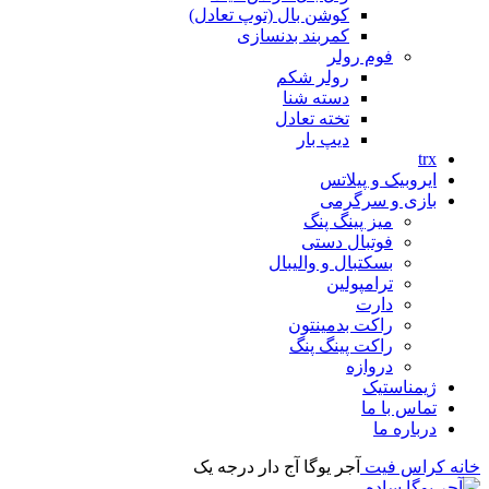
کوشن بال (توپ تعادل)
کمربند بدنسازی
فوم رولر
رولر شکم
دسته شنا
تخته تعادل
دیپ بار
trx
ایروبیک و پیلاتس
بازی و سرگرمی
میز پینگ پنگ
فوتبال دستی
بسکتبال و والیبال
ترامپولین
دارت
راکت بدمینتون
راکت پینگ پنگ
دروازه
ژیمناستیک
تماس با ما
درباره ما
خانه
کراس فیت
آجر یوگا آج دار درجه یک