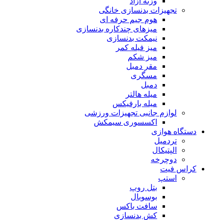
وزنه آزاد
تجهیزات بدنسازی خانگی
هوم جیم حرفه ای
میزهای چندکاره بدنسازی
نیمکت بدنسازی
میز فیله کمر
میز شکم
مقر دمبل
مسگری
دمبل
میله هالتر
میله بارفیکس
لوازم جانبی تجهیزات ورزشی
اکسسوری سیمکش
دستگاه هوازی
تردمیل
الپتیکال
دوچرخه
کراس فیت
استپ
بتل روپ
بوسوبال
سافت باکس
کش بدنسازی