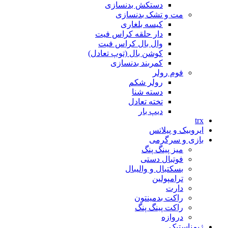
دستکش بدنسازی
مت و تشک بدنسازی
کیسه بلغاری
دار حلقه کراس فیت
وال بال کراس فیت
کوشن بال (توپ تعادل)
کمربند بدنسازی
فوم رولر
رولر شکم
دسته شنا
تخته تعادل
دیپ بار
trx
ایروبیک و پیلاتس
بازی و سرگرمی
میز پینگ پنگ
فوتبال دستی
بسکتبال و والیبال
ترامپولین
دارت
راکت بدمینتون
راکت پینگ پنگ
دروازه
ژیمناستیک