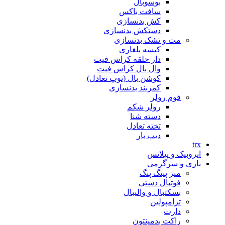
بوسوبال
سافت باکس
کش بدنسازی
دستکش بدنسازی
مت و تشک بدنسازی
کیسه بلغاری
دار حلقه کراس فیت
وال بال کراس فیت
کوشن بال (توپ تعادل)
کمربند بدنسازی
فوم رولر
رولر شکم
دسته شنا
تخته تعادل
دیپ بار
trx
ایروبیک و پیلاتس
بازی و سرگرمی
میز پینگ پنگ
فوتبال دستی
بسکتبال و والیبال
ترامپولین
دارت
راکت بدمینتون