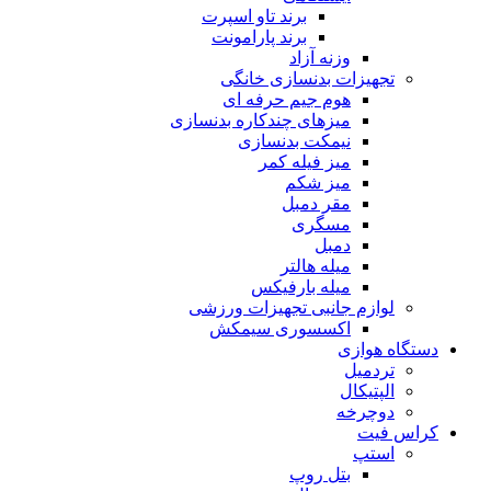
برند تاو اسپرت
برند پارامونت
وزنه آزاد
تجهیزات بدنسازی خانگی
هوم جیم حرفه ای
میزهای چندکاره بدنسازی
نیمکت بدنسازی
میز فیله کمر
میز شکم
مقر دمبل
مسگری
دمبل
میله هالتر
میله بارفیکس
لوازم جانبی تجهیزات ورزشی
اکسسوری سیمکش
دستگاه هوازی
تردمیل
الپتیکال
دوچرخه
کراس فیت
استپ
بتل روپ