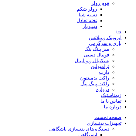
فوم رولر
رولر شکم
دسته شنا
تخته تعادل
دیپ بار
trx
ایروبیک و پیلاتس
بازی و سرگرمی
میز پینگ پنگ
فوتبال دستی
بسکتبال و والیبال
ترامپولین
دارت
راکت بدمینتون
راکت پینگ پنگ
دروازه
ژیمناستیک
تماس با ما
درباره ما
صفحه نخست
تجهیزات بدنسازی
دستگاه های بدنسازی باشگاهی
ایستگاهی