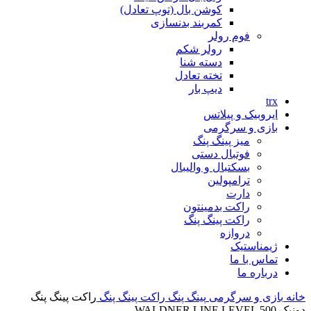
کوشن بال (توپ تعادل)
کمربند بدنسازی
فوم رولر
رولر شکم
دسته شنا
تخته تعادل
دیپ بار
trx
ایروبیک و پیلاتس
بازی و سرگرمی
میز پینگ پنگ
فوتبال دستی
بسکتبال و والیبال
ترامپولین
دارت
راکت بدمینتون
راکت پینگ پنگ
دروازه
ژیمناستیک
تماس با ما
درباره ما
خانه
بازی و سرگرمی
پینگ پنگ
راکت پینگ پنگ
راکت پینگ پنگ
دونیک WALDNER LINE LEVEL 500