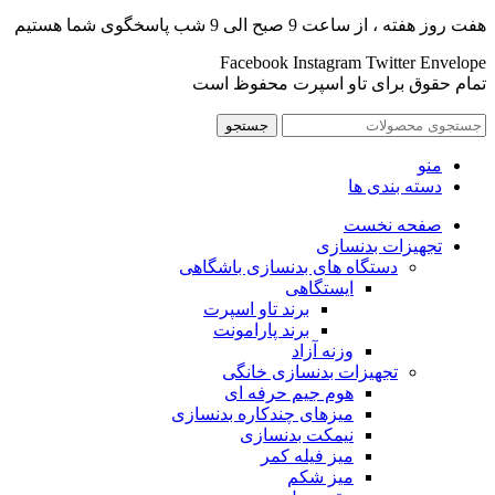
هفت روز هفته ، از ساعت 9 صبح الی 9 شب پاسخگوی شما هستیم
Facebook
Instagram
Twitter
Envelope
تمام حقوق برای تاو اسپرت محفوظ است
جستجو
منو
دسته بندی ها
صفحه نخست
تجهیزات بدنسازی
دستگاه های بدنسازی باشگاهی
ایستگاهی
برند تاو اسپرت
برند پارامونت
وزنه آزاد
تجهیزات بدنسازی خانگی
هوم جیم حرفه ای
میزهای چندکاره بدنسازی
نیمکت بدنسازی
میز فیله کمر
میز شکم