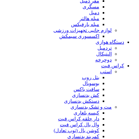
مقر دمبل
مسگری
دمبل
میله هالتر
میله بارفیکس
لوازم جانبی تجهیزات ورزشی
اکسسوری سیمکش
دستگاه هوازی
تردمیل
الپتیکال
دوچرخه
کراس فیت
استپ
بتل روپ
بوسوبال
سافت باکس
کش بدنسازی
دستکش بدنسازی
مت و تشک بدنسازی
کیسه بلغاری
دار حلقه کراس فیت
وال بال کراس فیت
کوشن بال (توپ تعادل)
کمربند بدنسازی