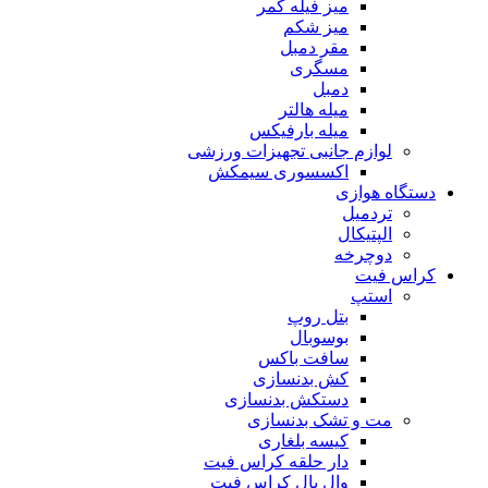
میز فیله کمر
میز شکم
مقر دمبل
مسگری
دمبل
میله هالتر
میله بارفیکس
لوازم جانبی تجهیزات ورزشی
اکسسوری سیمکش
دستگاه هوازی
تردمیل
الپتیکال
دوچرخه
کراس فیت
استپ
بتل روپ
بوسوبال
سافت باکس
کش بدنسازی
دستکش بدنسازی
مت و تشک بدنسازی
کیسه بلغاری
دار حلقه کراس فیت
وال بال کراس فیت