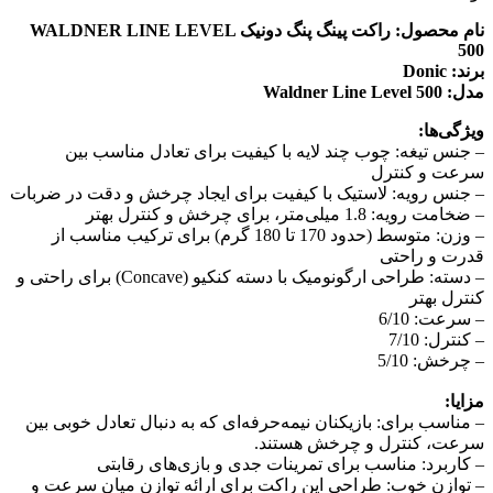
نام محصول: راکت پینگ پنگ دونیک WALDNER LINE LEVEL
500
برند: Donic
مدل: Waldner Line Level 500
ویژگی‌ها:
– جنس تیغه: چوب چند لایه با کیفیت برای تعادل مناسب بین
سرعت و کنترل
– جنس رویه: لاستیک با کیفیت برای ایجاد چرخش و دقت در ضربات
– ضخامت رویه: 1.8 میلی‌متر، برای چرخش و کنترل بهتر
– وزن: متوسط (حدود 170 تا 180 گرم) برای ترکیب مناسب از
قدرت و راحتی
– دسته: طراحی ارگونومیک با دسته کنکیو (Concave) برای راحتی و
کنترل بهتر
– سرعت: 6/10
– کنترل: 7/10
– چرخش: 5/10
مزایا:
– مناسب برای: بازیکنان نیمه‌حرفه‌ای که به دنبال تعادل خوبی بین
سرعت، کنترل و چرخش هستند.
– کاربرد: مناسب برای تمرینات جدی و بازی‌های رقابتی
– توازن خوب: طراحی این راکت برای ارائه توازن میان سرعت و