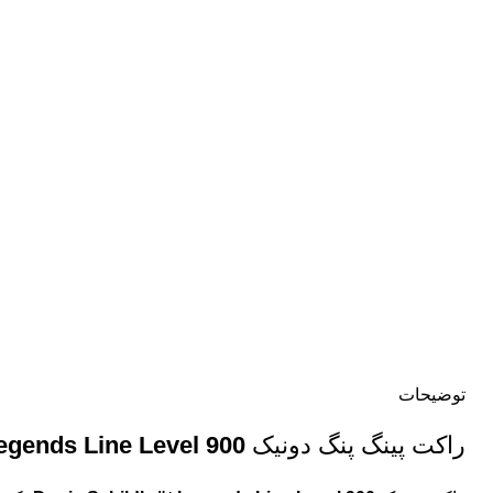
بزرگنمایی تصویر
توضیحات
راکت پینگ پنگ دونیک
egends Line Level 900