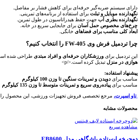
دارای سیستم ضربه‌گیر حرفه‌ای برای کاهش فشار بر مفاصل.
نگهدارنده موبایل و تبلت
برای استفاده از برنامه‌های تمرینی.
نگهدارنده بطری آب
جهت حفظ هیدراتاسیون در طول تمرین.
چرخ‌های مخصوص حمل آسان
برای جابجایی سریع در خانه.
ابعاد کلی مناسب برای فضاهای
خانگی.
چرا تردمیل فرش وی FW-405 را انتخاب کنیم؟
این تردمیل برای
ورزشکاران حرفه‌ای و افراد مبتدی
طراحی شده است. <strong>قدرت موتور بالا، تنظیمات شیب متنوع و برنامه‌های تمرینی آن 
هوازی در منزل
تبدیل کرده است.</p>
پیشنهاد استفاده:
مناسب برای
دویدن و تمرینات سنگین تا وزن 100 کیلوگرم
مناسب برای
پیاده‌روی سریع و تمرینات متوسط تا وزن 135 کیلوگرم
تاو اسپرت،
مرجع تخصصی فروش تجهیزات ورزشی، این محصول را با بهتر
محصولات مشابه
مشاهده سریع
دوچرخه ایستاده باشگاهی مدل EB8600