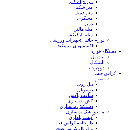
میز فیله کمر
میز شکم
مقر دمبل
مسگری
دمبل
میله هالتر
میله بارفیکس
لوازم جانبی تجهیزات ورزشی
اکسسوری سیمکش
دستگاه هوازی
تردمیل
الپتیکال
دوچرخه
کراس فیت
استپ
بتل روپ
بوسوبال
سافت باکس
کش بدنسازی
دستکش بدنسازی
مت و تشک بدنسازی
کیسه بلغاری
دار حلقه کراس فیت
وال بال کراس فیت