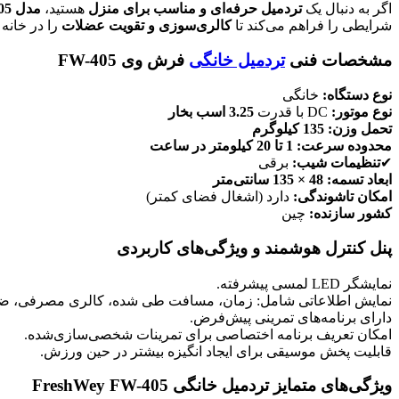
اگر به دنبال یک
تردمیل حرفه‌ای و مناسب برای منزل
هستید،
مدل FreshWey FW-405
شرایطی را فراهم می‌کند تا
کالری‌سوزی و تقویت عضلات
را در خانه 
مشخصات فنی
تردمیل خانگی
فرش وی FW-405
نوع دستگاه:
خانگی
نوع موتور:
DC با قدرت
3.25 اسب بخار
تحمل وزن:
135 کیلوگرم
محدوده سرعت:
1 تا 20 کیلومتر در ساعت
✔
تنظیمات شیب:
برقی
ابعاد تسمه:
48 × 135 سانتی‌متر
امکان تاشوندگی:
دارد (اشغال فضای کمتر)
کشور سازنده:
چین
پنل کنترل هوشمند و ویژگی‌های کاربردی
نمایشگر LED لمسی پیشرفته.
نمایش اطلاعاتی شامل: زمان، مسافت طی شده، کالری مصرفی، ضرب
دارای برنامه‌های تمرینی پیش‌فرض.
امکان تعریف برنامه اختصاصی برای تمرینات شخصی‌سازی‌شده.
قابلیت پخش موسیقی برای ایجاد انگیزه بیشتر در حین ورزش.
ویژگی‌های متمایز تردمیل خانگی FreshWey FW-405