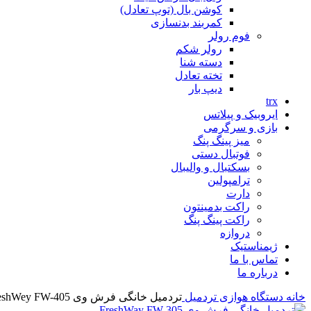
کوشن بال (توپ تعادل)
کمربند بدنسازی
فوم رولر
رولر شکم
دسته شنا
تخته تعادل
دیپ بار
trx
ایروبیک و پیلاتس
بازی و سرگرمی
میز پینگ پنگ
فوتبال دستی
بسکتبال و والیبال
ترامپولین
دارت
راکت بدمینتون
راکت پینگ پنگ
دروازه
ژیمناستیک
تماس با ما
درباره ما
خانه
دستگاه هوازی
تردمیل
تردمیل خانگی فرش وی FreshWey FW-405