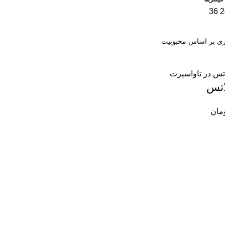
36
2
اتس
مان