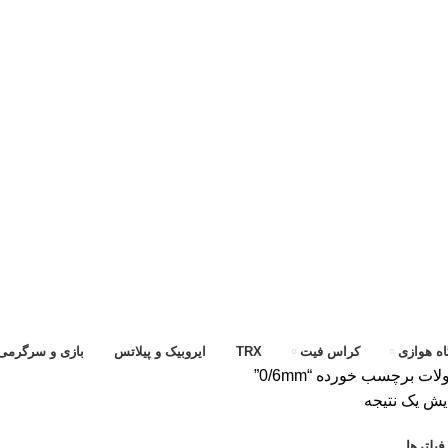
ه هوازی
کراس فیت
TRX
ایروبیک و پیلاتس
بازی و سرگرمی
ت برچسب خورده “0/6mm”
یش یک نتیجه
یلترها