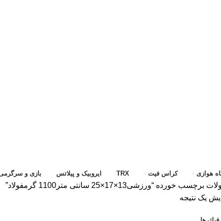
ه هوازی
کراس فیت
TRX
ایروبیک و پیلاتس
بازی و سرگرمی
رچسب خورده “ورزشی13×17×25 سانتی متر1100 گرمفولاد”
یش یک نتیجه
یلترها