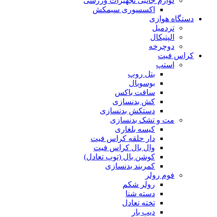
لوازم جانبی تجهیزات ورزشی
اکسسوری سیمکش
دستگاه هوازی
تردمیل
الپتیکال
دوچرخه
کراس فیت
استپ
بتل روپ
بوسوبال
سافت باکس
کش بدنسازی
دستکش بدنسازی
مت و تشک بدنسازی
کیسه بلغاری
دار حلقه کراس فیت
وال بال کراس فیت
کوشن بال (توپ تعادل)
کمربند بدنسازی
فوم رولر
رولر شکم
دسته شنا
تخته تعادل
دیپ بار