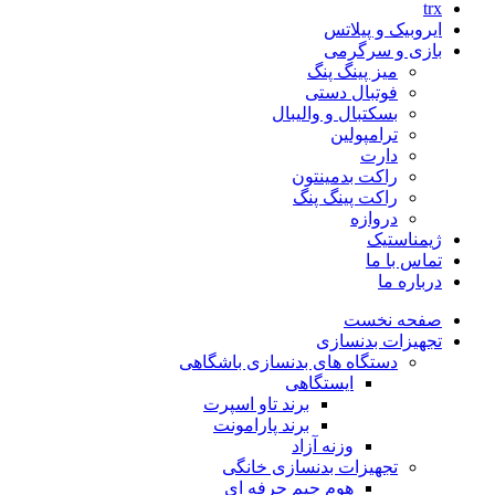
trx
ایروبیک و پیلاتس
بازی و سرگرمی
میز پینگ پنگ
فوتبال دستی
بسکتبال و والیبال
ترامپولین
دارت
راکت بدمینتون
راکت پینگ پنگ
دروازه
ژیمناستیک
تماس با ما
درباره ما
صفحه نخست
تجهیزات بدنسازی
دستگاه های بدنسازی باشگاهی
ایستگاهی
برند تاو اسپرت
برند پارامونت
وزنه آزاد
تجهیزات بدنسازی خانگی
هوم جیم حرفه ای