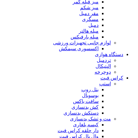
میز فیله کمر
میز شکم
مقر دمبل
مسگری
دمبل
میله هالتر
میله بارفیکس
لوازم جانبی تجهیزات ورزشی
اکسسوری سیمکش
دستگاه هوازی
تردمیل
الپتیکال
دوچرخه
کراس فیت
استپ
بتل روپ
بوسوبال
سافت باکس
کش بدنسازی
دستکش بدنسازی
مت و تشک بدنسازی
کیسه بلغاری
دار حلقه کراس فیت
وال بال کراس فیت