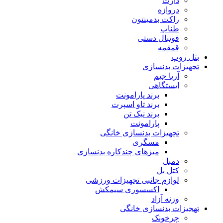
دارت
دروازه
راکت بدمینتون
طناب
فوتبال دستی
قمقمه
بتل روپ
تجهیزات بدنسازی
آریا جیم
ایستگاهی
برند پارامونت
برند تاو اسپرت
برند نیک تن
پارامونت
تجهیزات بدنسازی خانگی
مسگری
میزهای چندکاره بدنسازی
دمبل
کتل بل
لوازم جانبی تجهیزات ورزشی
اکسسوری سیمکش
وزنه آزاد
تهجیزات بدنسازی خانگی
چرخونک