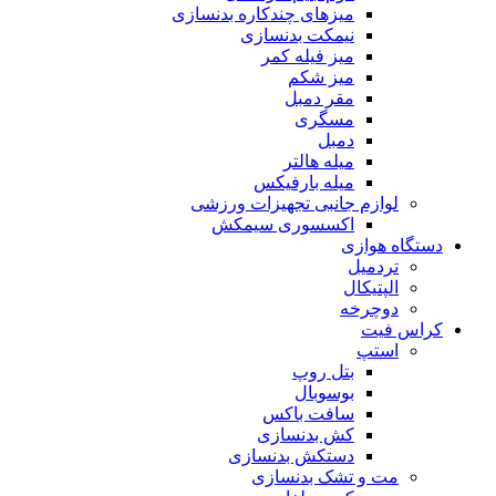
میزهای چندکاره بدنسازی
نیمکت بدنسازی
میز فیله کمر
میز شکم
مقر دمبل
مسگری
دمبل
میله هالتر
میله بارفیکس
لوازم جانبی تجهیزات ورزشی
اکسسوری سیمکش
دستگاه هوازی
تردمیل
الپتیکال
دوچرخه
کراس فیت
استپ
بتل روپ
بوسوبال
سافت باکس
کش بدنسازی
دستکش بدنسازی
مت و تشک بدنسازی