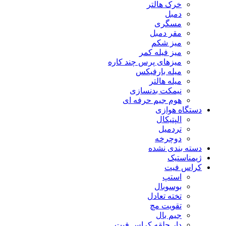
خرک هالتر
دمبل
مسگری
مقر دمبل
میز شکم
میز فیله کمر
میزهای پرس چند کاره
میله بارفیکس
میله هالتر
نیمکت بدنسازی
هوم جیم حرفه ای
دستگاه هوازی
الپتیکال
تردمیل
دوچرخه
دسته بندی نشده
ژیمناستیک
کراس فیت
استپ
بوسوبال
تخته تعادل
تقویت مچ
جیم بال
دار حلقه کراس فیت