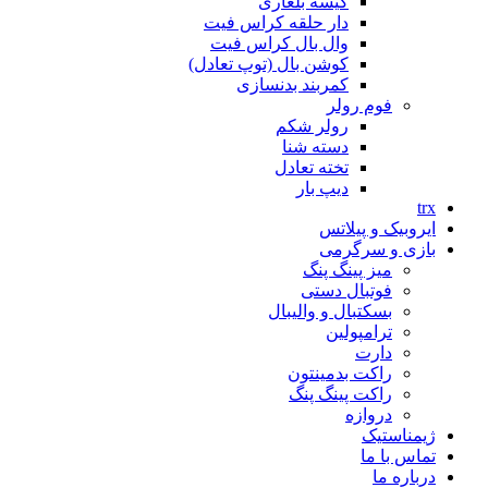
کیسه بلغاری
دار حلقه کراس فیت
وال بال کراس فیت
کوشن بال (توپ تعادل)
کمربند بدنسازی
فوم رولر
رولر شکم
دسته شنا
تخته تعادل
دیپ بار
trx
ایروبیک و پیلاتس
بازی و سرگرمی
میز پینگ پنگ
فوتبال دستی
بسکتبال و والیبال
ترامپولین
دارت
راکت بدمینتون
راکت پینگ پنگ
دروازه
ژیمناستیک
تماس با ما
درباره ما