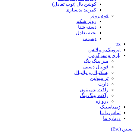
کوشن بال (توپ تعادل)
کمربند بدنسازی
فوم رولر
رولر شکم
دسته شنا
تخته تعادل
دیپ بار
trx
ایروبیک و پیلاتس
بازی و سرگرمی
میز پینگ پنگ
فوتبال دستی
بسکتبال و والیبال
ترامپولین
دارت
راکت بدمینتون
راکت پینگ پنگ
دروازه
ژیمناستیک
تماس با ما
درباره ما
بستن (Esc)