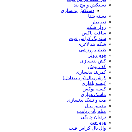
دستکش و مچ بند
دستکش بدنسازی
دسته شنا
دیپ بار
رولر شکم
سافت باکس
سند بگ کراس فیت
شکم بند لاغری
طناب ورزشی
فوم رولر
کش بدنسازی
کف پوش
کمربند بدنسازی
کوشن بال (توپ تعادل)
کیسه بلغاری
کیسه بوکس
ماسک هوازی
مت و تشک بدنسازی
مدیسن بال
میله بادی پامپ
نردبان چابکی
هوم جیم
وال بال کراس فیت