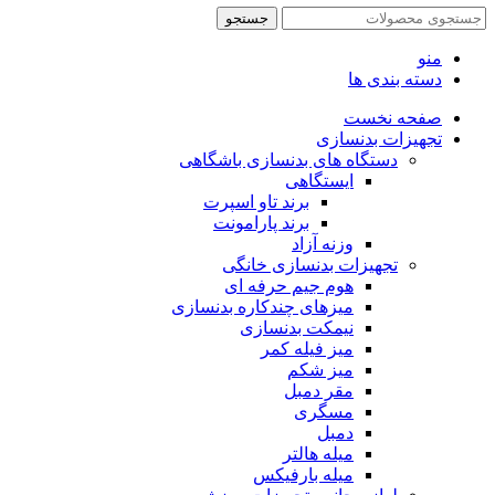
جستجو
منو
دسته بندی ها
صفحه نخست
تجهیزات بدنسازی
دستگاه های بدنسازی باشگاهی
ایستگاهی
برند تاو اسپرت
برند پارامونت
وزنه آزاد
تجهیزات بدنسازی خانگی
هوم جیم حرفه ای
میزهای چندکاره بدنسازی
نیمکت بدنسازی
میز فیله کمر
میز شکم
مقر دمبل
مسگری
دمبل
میله هالتر
میله بارفیکس