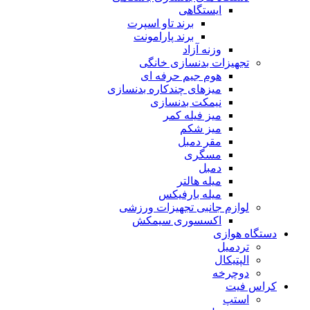
ایستگاهی
برند تاو اسپرت
برند پارامونت
وزنه آزاد
تجهیزات بدنسازی خانگی
هوم جیم حرفه ای
میزهای چندکاره بدنسازی
نیمکت بدنسازی
میز فیله کمر
میز شکم
مقر دمبل
مسگری
دمبل
میله هالتر
میله بارفیکس
لوازم جانبی تجهیزات ورزشی
اکسسوری سیمکش
دستگاه هوازی
تردمیل
الپتیکال
دوچرخه
کراس فیت
استپ