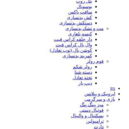
بتل روپ
بوسوبال
سافت باکس
کش بدنسازی
دستکش بدنسازی
مت و تشک بدنسازی
کیسه بلغاری
دار حلقه کراس فیت
وال بال کراس فیت
کوشن بال (توپ تعادل)
کمربند بدنسازی
فوم رولر
رولر شکم
دسته شنا
تخته تعادل
دیپ بار
trx
ایروبیک و پیلاتس
بازی و سرگرمی
میز پینگ پنگ
فوتبال دستی
بسکتبال و والیبال
ترامپولین
دارت