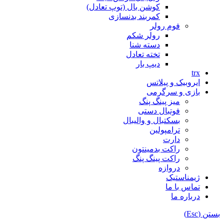
کوشن بال (توپ تعادل)
کمربند بدنسازی
فوم رولر
رولر شکم
دسته شنا
تخته تعادل
دیپ بار
trx
ایروبیک و پیلاتس
بازی و سرگرمی
میز پینگ پنگ
فوتبال دستی
بسکتبال و والیبال
ترامپولین
دارت
راکت بدمینتون
راکت پینگ پنگ
دروازه
ژیمناستیک
تماس با ما
درباره ما
بستن (Esc)