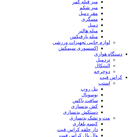
میز فیله کمر
میز شکم
مقر دمبل
مسگری
دمبل
میله هالتر
میله بارفیکس
لوازم جانبی تجهیزات ورزشی
اکسسوری سیمکش
دستگاه هوازی
تردمیل
الپتیکال
دوچرخه
کراس فیت
استپ
بتل روپ
بوسوبال
سافت باکس
کش بدنسازی
دستکش بدنسازی
مت و تشک بدنسازی
کیسه بلغاری
دار حلقه کراس فیت
وال بال کراس فیت