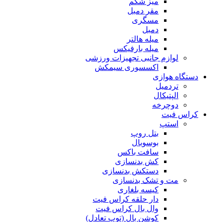
میز شکم
مقر دمبل
مسگری
دمبل
میله هالتر
میله بارفیکس
لوازم جانبی تجهیزات ورزشی
اکسسوری سیمکش
دستگاه هوازی
تردمیل
الپتیکال
دوچرخه
کراس فیت
استپ
بتل روپ
بوسوبال
سافت باکس
کش بدنسازی
دستکش بدنسازی
مت و تشک بدنسازی
کیسه بلغاری
دار حلقه کراس فیت
وال بال کراس فیت
کوشن بال (توپ تعادل)