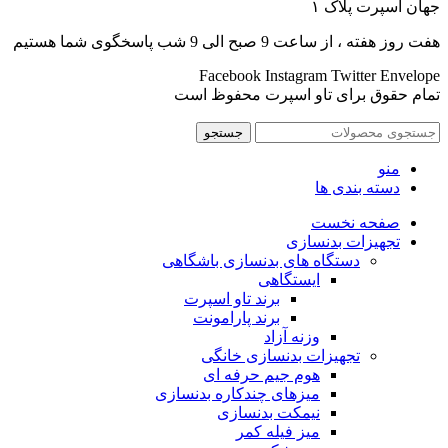
جهان اسپرت پلاک ۱
هفت روز هفته ، از ساعت 9 صبح الی 9 شب پاسخگوی شما هستیم
Facebook
Instagram
Twitter
Envelope
تمام حقوق برای تاو اسپرت محفوظ است
جستجو
منو
دسته بندی ها
صفحه نخست
تجهیزات بدنسازی
دستگاه های بدنسازی باشگاهی
ایستگاهی
برند تاو اسپرت
برند پارامونت
وزنه آزاد
تجهیزات بدنسازی خانگی
هوم جیم حرفه ای
میزهای چندکاره بدنسازی
نیمکت بدنسازی
میز فیله کمر