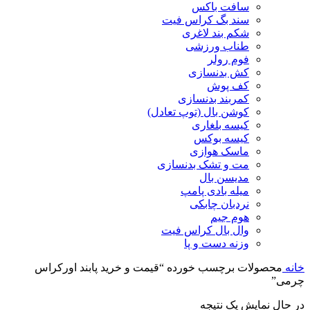
سافت باکس
سند بگ کراس فیت
شکم بند لاغری
طناب ورزشی
فوم رولر
کش بدنسازی
کف پوش
کمربند بدنسازی
کوشن بال (توپ تعادل)
کیسه بلغاری
کیسه بوکس
ماسک هوازی
مت و تشک بدنسازی
مدیسن بال
میله بادی پامپ
نردبان چابکی
هوم جیم
وال بال کراس فیت
وزنه دست و پا
خانه
محصولات برچسب خورده “قیمت و خرید پابند اورکراس
چرمی”
در حال نمایش یک نتیجه