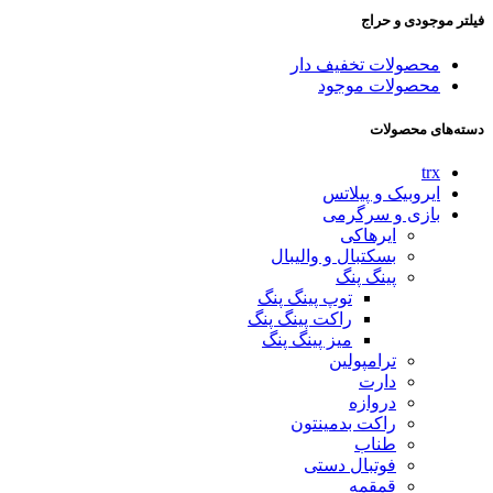
فیلتر موجودی و حراج
محصولات تخفیف دار
محصولات موجود
دسته‌های محصولات
trx
ایروبیک و پیلاتس
بازی و سرگرمی
ایرهاکی
بسکتبال و والیبال
پینگ پنگ
توپ پینگ پنگ
راکت پینگ پنگ
میز پینگ پنگ
ترامپولین
دارت
دروازه
راکت بدمینتون
طناب
فوتبال دستی
قمقمه