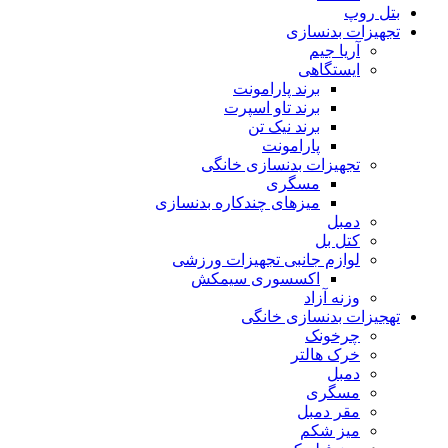
بتل روپ
تجهیزات بدنسازی
آریا جیم
ایستگاهی
برند پارامونت
برند تاو اسپرت
برند نیک تن
پارامونت
تجهیزات بدنسازی خانگی
مسگری
میزهای چندکاره بدنسازی
دمبل
کتل بل
لوازم جانبی تجهیزات ورزشی
اکسسوری سیمکش
وزنه آزاد
تهجیزات بدنسازی خانگی
چرخونک
خرک هالتر
دمبل
مسگری
مقر دمبل
میز شکم