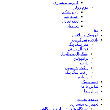
کمربند بدنسازی
فوم رولر
رولر شکم
دسته شنا
تخته تعادل
دیپ بار
trx
ایروبیک و پیلاتس
بازی و سرگرمی
میز پینگ پنگ
فوتبال دستی
بسکتبال و والیبال
ترامپولین
دارت
راکت بدمینتون
راکت پینگ پنگ
دروازه
ژیمناستیک
تماس با ما
درباره ما
صفحه نخست
تجهیزات بدنسازی
دستگاه های بدنسازی باشگاهی