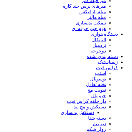
میز فیله کمر
میزهای پرس چند کاره
میله بارفیکس
میله هالتر
نیمکت بدنسازی
هوم جیم حرفه ای
دستگاه هوازی
الپتیکال
تردمیل
دوچرخه
دسته بندی نشده
ژیمناستیک
کراس فیت
استپ
بوسوبال
تخته تعادل
تقویت مچ
جیم بال
دار حلقه کراس فیت
دستکش و مچ بند
دستکش بدنسازی
دسته شنا
دیپ بار
رولر شکم