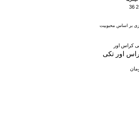
36
2
اس اور تکی
مان