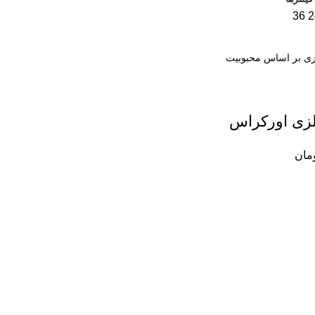
36
2
لزی اورکراس
مان