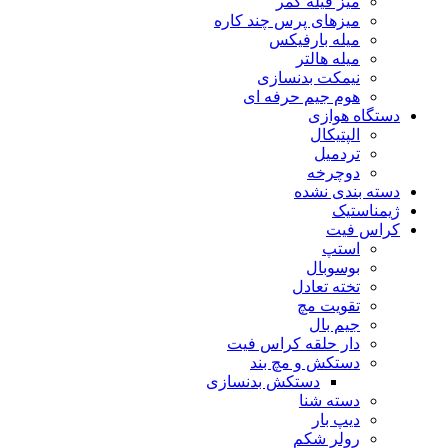
میز فیله کمر
میزهای پرس چند کاره
میله بارفیکس
میله هالتر
نیمکت بدنسازی
هوم جیم حرفه ای
دستگاه هوازی
الپتیکال
تردمیل
دوچرخه
دسته بندی نشده
ژیمناستیک
کراس فیت
استپ
بوسوبال
تخته تعادل
تقویت مچ
جیم بال
دار حلقه کراس فیت
دستکش و مچ بند
دستکش بدنسازی
دسته شنا
دیپ بار
رولر شکم