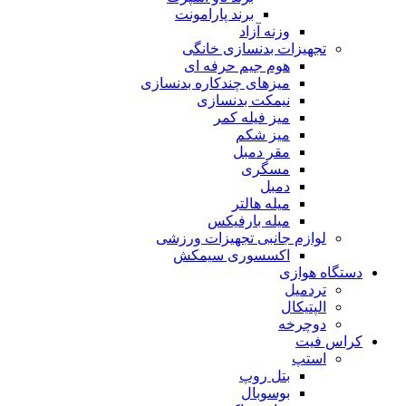
برند پارامونت
وزنه آزاد
تجهیزات بدنسازی خانگی
هوم جیم حرفه ای
میزهای چندکاره بدنسازی
نیمکت بدنسازی
میز فیله کمر
میز شکم
مقر دمبل
مسگری
دمبل
میله هالتر
میله بارفیکس
لوازم جانبی تجهیزات ورزشی
اکسسوری سیمکش
دستگاه هوازی
تردمیل
الپتیکال
دوچرخه
کراس فیت
استپ
بتل روپ
بوسوبال