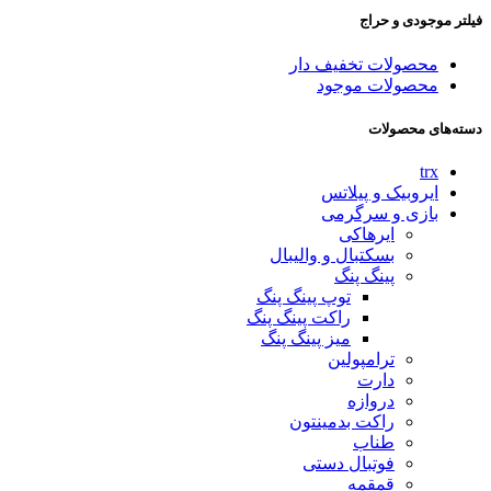
فیلتر موجودی و حراج
محصولات تخفیف دار
محصولات موجود
دسته‌های محصولات
trx
ایروبیک و پیلاتس
بازی و سرگرمی
ایرهاکی
بسکتبال و والیبال
پینگ پنگ
توپ پینگ پنگ
راکت پینگ پنگ
میز پینگ پنگ
ترامپولین
دارت
دروازه
راکت بدمینتون
طناب
فوتبال دستی
قمقمه