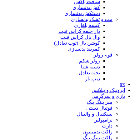
سافت باکس
کش بدنسازی
دستکش بدنسازی
مت و تشک بدنسازی
کیسه بلغاری
دار حلقه کراس فیت
وال بال کراس فیت
کوشن بال (توپ تعادل)
کمربند بدنسازی
فوم رولر
رولر شکم
دسته شنا
تخته تعادل
دیپ بار
trx
ایروبیک و پیلاتس
بازی و سرگرمی
میز پینگ پنگ
فوتبال دستی
بسکتبال و والیبال
ترامپولین
دارت
راکت بدمینتون
راکت پینگ پنگ