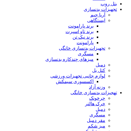
بتل روپ
تجهیزات بدنسازی
آریا جیم
ایستگاهی
برند پارامونت
برند تاو اسپرت
برند نیک تن
پارامونت
تجهیزات بدنسازی خانگی
مسگری
میزهای چندکاره بدنسازی
دمبل
کتل بل
لوازم جانبی تجهیزات ورزشی
اکسسوری سیمکش
وزنه آزاد
تهجیزات بدنسازی خانگی
چرخونک
خرک هالتر
دمبل
مسگری
مقر دمبل
میز شکم