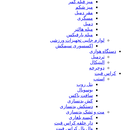
میز فیله کمر
میز شکم
مقر دمبل
مسگری
دمبل
میله هالتر
میله بارفیکس
لوازم جانبی تجهیزات ورزشی
اکسسوری سیمکش
دستگاه هوازی
تردمیل
الپتیکال
دوچرخه
کراس فیت
استپ
بتل روپ
بوسوبال
سافت باکس
کش بدنسازی
دستکش بدنسازی
مت و تشک بدنسازی
کیسه بلغاری
دار حلقه کراس فیت
وال بال کراس فیت