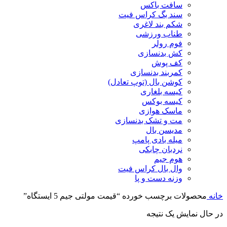
سافت باکس
سند بگ کراس فیت
شکم بند لاغری
طناب ورزشی
فوم رولر
کش بدنسازی
کف پوش
کمربند بدنسازی
کوشن بال (توپ تعادل)
کیسه بلغاری
کیسه بوکس
ماسک هوازی
مت و تشک بدنسازی
مدیسن بال
میله بادی پامپ
نردبان چابکی
هوم جیم
وال بال کراس فیت
وزنه دست و پا
خانه
محصولات برچسب خورده “قیمت مولتی جیم 5 ایستگاه”
در حال نمایش یک نتیجه