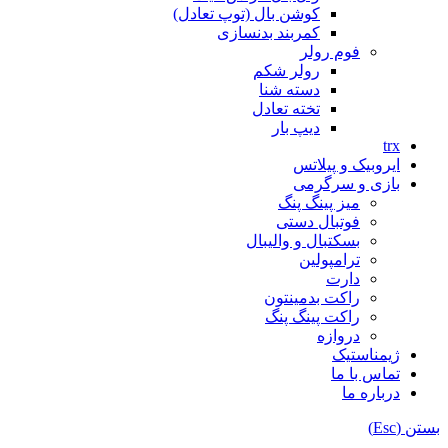
کوشن بال (توپ تعادل)
کمربند بدنسازی
فوم رولر
رولر شکم
دسته شنا
تخته تعادل
دیپ بار
trx
ایروبیک و پیلاتس
بازی و سرگرمی
میز پینگ پنگ
فوتبال دستی
بسکتبال و والیبال
ترامپولین
دارت
راکت بدمینتون
راکت پینگ پنگ
دروازه
ژیمناستیک
تماس با ما
درباره ما
بستن (Esc)