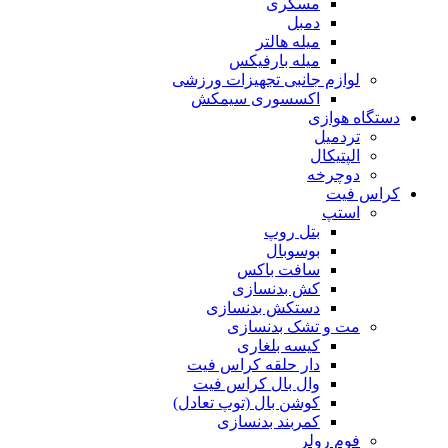
مسگری
دمبل
میله هالتر
میله بارفیکس
لوازم جانبی تجهیزات ورزشی
اکسسوری سیمکش
دستگاه هوازی
تردمیل
الپتیکال
دوچرخه
کراس فیت
استپ
بتل روپ
بوسوبال
سافت باکس
کش بدنسازی
دستکش بدنسازی
مت و تشک بدنسازی
کیسه بلغاری
دار حلقه کراس فیت
وال بال کراس فیت
کوشن بال (توپ تعادل)
کمربند بدنسازی
فوم رولر