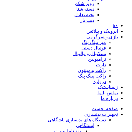
رولر شکم
دسته شنا
تخته تعادل
دیپ بار
trx
ایروبیک و پیلاتس
بازی و سرگرمی
میز پینگ پنگ
فوتبال دستی
بسکتبال و والیبال
ترامپولین
دارت
راکت بدمینتون
راکت پینگ پنگ
دروازه
ژیمناستیک
تماس با ما
درباره ما
صفحه نخست
تجهیزات بدنسازی
دستگاه های بدنسازی باشگاهی
ایستگاهی
برند تاو اسپرت