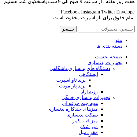
هفت روز هفته ، از ساعت 9 صبح الی 9 شب پاسخگوی شما هستیم
Facebook
Instagram
Twitter
Envelope
تمام حقوق برای تاو اسپرت محفوظ است
جستجو
منو
دسته بندی ها
صفحه نخست
تجهیزات بدنسازی
دستگاه های بدنسازی باشگاهی
ایستگاهی
برند تاو اسپرت
برند پارامونت
وزنه آزاد
تجهیزات بدنسازی خانگی
هوم جیم حرفه ای
میزهای چندکاره بدنسازی
نیمکت بدنسازی
میز فیله کمر
میز شکم
مقر دمبل