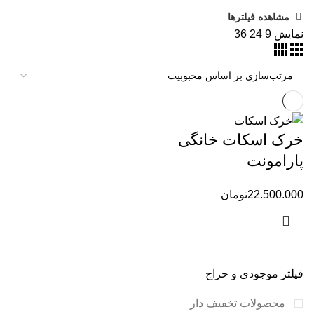
مشاهده فیلترها
نمایش
9
24
36
خرک اسکات خانگی
پارامونت
22.500.000
تومان
فیلتر موجودی و حراج
محصولات تخفیف دار