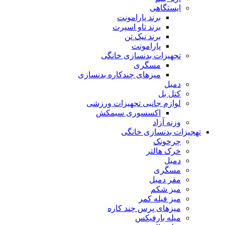
ایستگاهی
برند پارامونت
برند تاو اسپرت
برند نیک تن
پارامونت
تجهیزات بدنسازی خانگی
مسگری
میزهای چندکاره بدنسازی
دمبل
کتل بل
لوازم جانبی تجهیزات ورزشی
اکسسوری سیمکش
وزنه آزاد
تهجیزات بدنسازی خانگی
چرخونک
خرک هالتر
دمبل
مسگری
مقر دمبل
میز شکم
میز فیله کمر
میزهای پرس چند کاره
میله بارفیکس