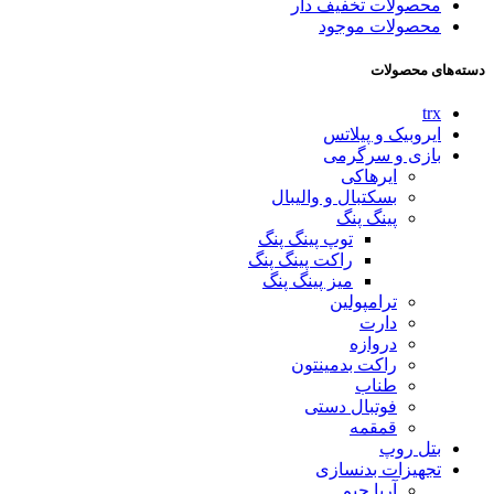
محصولات تخفیف دار
محصولات موجود
دسته‌های محصولات
trx
ایروبیک و پیلاتس
بازی و سرگرمی
ایرهاکی
بسکتبال و والیبال
پینگ پنگ
توپ پینگ پنگ
راکت پینگ پنگ
میز پینگ پنگ
ترامپولین
دارت
دروازه
راکت بدمینتون
طناب
فوتبال دستی
قمقمه
بتل روپ
تجهیزات بدنسازی
آریا جیم