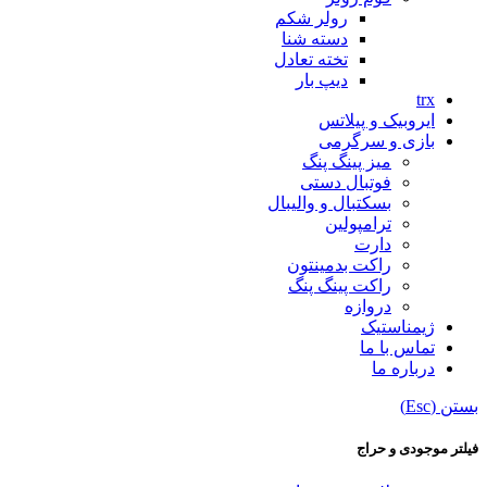
رولر شکم
دسته شنا
تخته تعادل
دیپ بار
trx
ایروبیک و پیلاتس
بازی و سرگرمی
میز پینگ پنگ
فوتبال دستی
بسکتبال و والیبال
ترامپولین
دارت
راکت بدمینتون
راکت پینگ پنگ
دروازه
ژیمناستیک
تماس با ما
درباره ما
بستن (Esc)
فیلتر موجودی و حراج