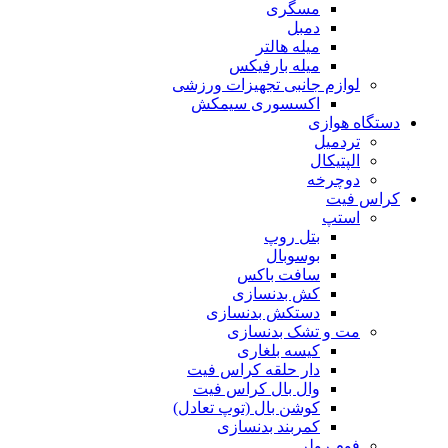
مسگری
دمبل
میله هالتر
میله بارفیکس
لوازم جانبی تجهیزات ورزشی
اکسسوری سیمکش
دستگاه هوازی
تردمیل
الپتیکال
دوچرخه
کراس فیت
استپ
بتل روپ
بوسوبال
سافت باکس
کش بدنسازی
دستکش بدنسازی
مت و تشک بدنسازی
کیسه بلغاری
دار حلقه کراس فیت
وال بال کراس فیت
کوشن بال (توپ تعادل)
کمربند بدنسازی
فوم رولر