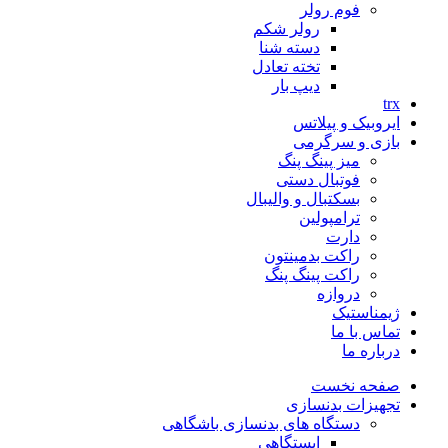
فوم رولر
رولر شکم
دسته شنا
تخته تعادل
دیپ بار
trx
ایروبیک و پیلاتس
بازی و سرگرمی
میز پینگ پنگ
فوتبال دستی
بسکتبال و والیبال
ترامپولین
دارت
راکت بدمینتون
راکت پینگ پنگ
دروازه
ژیمناستیک
تماس با ما
درباره ما
صفحه نخست
تجهیزات بدنسازی
دستگاه های بدنسازی باشگاهی
ایستگاهی