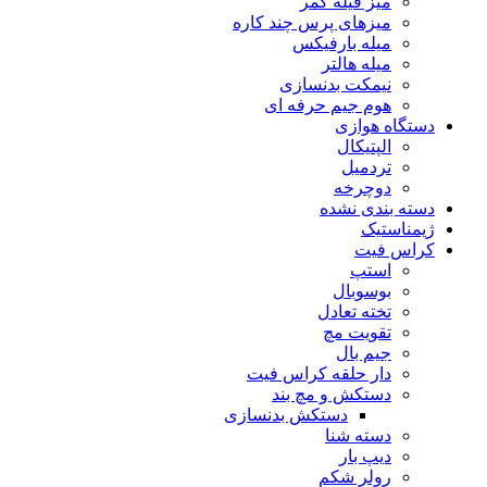
میز فیله کمر
میزهای پرس چند کاره
میله بارفیکس
میله هالتر
نیمکت بدنسازی
هوم جیم حرفه ای
دستگاه هوازی
الپتیکال
تردمیل
دوچرخه
دسته بندی نشده
ژیمناستیک
کراس فیت
استپ
بوسوبال
تخته تعادل
تقویت مچ
جیم بال
دار حلقه کراس فیت
دستکش و مچ بند
دستکش بدنسازی
دسته شنا
دیپ بار
رولر شکم