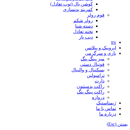
کوشن بال (توپ تعادل)
کمربند بدنسازی
فوم رولر
رولر شکم
دسته شنا
تخته تعادل
دیپ بار
trx
ایروبیک و پیلاتس
بازی و سرگرمی
میز پینگ پنگ
فوتبال دستی
بسکتبال و والیبال
ترامپولین
دارت
راکت بدمینتون
راکت پینگ پنگ
دروازه
ژیمناستیک
تماس با ما
درباره ما
بستن (Esc)