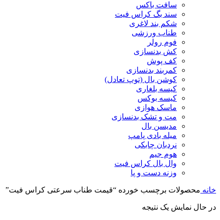
سافت باکس
سند بگ کراس فیت
شکم بند لاغری
طناب ورزشی
فوم رولر
کش بدنسازی
کف پوش
کمربند بدنسازی
کوشن بال (توپ تعادل)
کیسه بلغاری
کیسه بوکس
ماسک هوازی
مت و تشک بدنسازی
مدیسن بال
میله بادی پامپ
نردبان چابکی
هوم جیم
وال بال کراس فیت
وزنه دست و پا
خانه
محصولات برچسب خورده “قیمت طناب سرعتی کراس فیت”
در حال نمایش یک نتیجه