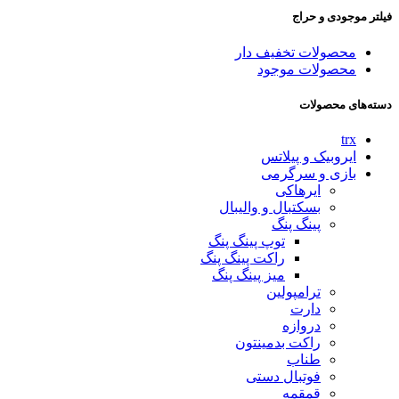
فیلتر موجودی و حراج
محصولات تخفیف دار
محصولات موجود
دسته‌های محصولات
trx
ایروبیک و پیلاتس
بازی و سرگرمی
ایرهاکی
بسکتبال و والیبال
پینگ پنگ
توپ پینگ پنگ
راکت پینگ پنگ
میز پینگ پنگ
ترامپولین
دارت
دروازه
راکت بدمینتون
طناب
فوتبال دستی
قمقمه