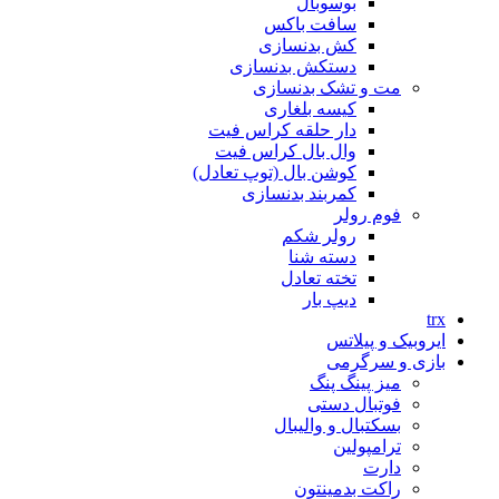
بوسوبال
سافت باکس
کش بدنسازی
دستکش بدنسازی
مت و تشک بدنسازی
کیسه بلغاری
دار حلقه کراس فیت
وال بال کراس فیت
کوشن بال (توپ تعادل)
کمربند بدنسازی
فوم رولر
رولر شکم
دسته شنا
تخته تعادل
دیپ بار
trx
ایروبیک و پیلاتس
بازی و سرگرمی
میز پینگ پنگ
فوتبال دستی
بسکتبال و والیبال
ترامپولین
دارت
راکت بدمینتون