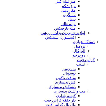
میز فیله کمر
میز شکم
مقر دمبل
مسگری
دمبل
میله هالتر
میله بارفیکس
لوازم جانبی تجهیزات ورزشی
اکسسوری سیمکش
دستگاه هوازی
تردمیل
الپتیکال
دوچرخه
کراس فیت
استپ
بتل روپ
بوسوبال
سافت باکس
کش بدنسازی
دستکش بدنسازی
مت و تشک بدنسازی
کیسه بلغاری
دار حلقه کراس فیت
وال بال کراس فیت