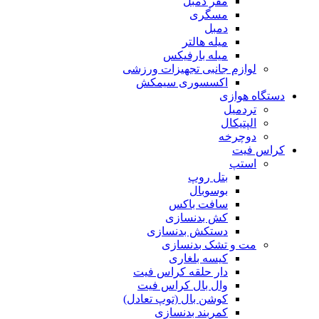
مقر دمبل
مسگری
دمبل
میله هالتر
میله بارفیکس
لوازم جانبی تجهیزات ورزشی
اکسسوری سیمکش
دستگاه هوازی
تردمیل
الپتیکال
دوچرخه
کراس فیت
استپ
بتل روپ
بوسوبال
سافت باکس
کش بدنسازی
دستکش بدنسازی
مت و تشک بدنسازی
کیسه بلغاری
دار حلقه کراس فیت
وال بال کراس فیت
کوشن بال (توپ تعادل)
کمربند بدنسازی