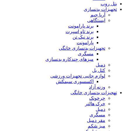
بتل روپ
تجهیزات بدنسازی
آریا جیم
ایستگاهی
برند پارامونت
برند تاو اسپرت
برند نیک تن
پارامونت
تجهیزات بدنسازی خانگی
مسگری
میزهای چندکاره بدنسازی
دمبل
کتل بل
لوازم جانبی تجهیزات ورزشی
اکسسوری سیمکش
وزنه آزاد
تهجیزات بدنسازی خانگی
چرخونک
خرک هالتر
دمبل
مسگری
مقر دمبل
میز شکم