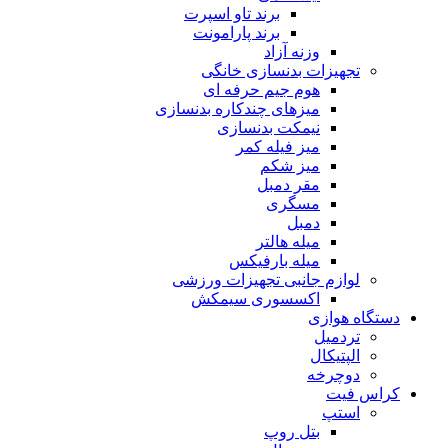
برند تاو اسپرت
برند پارامونت
وزنه آزاد
تجهیزات بدنسازی خانگی
هوم جیم حرفه ای
میزهای چندکاره بدنسازی
نیمکت بدنسازی
میز فیله کمر
میز شکم
مقر دمبل
مسگری
دمبل
میله هالتر
میله بارفیکس
لوازم جانبی تجهیزات ورزشی
اکسسوری سیمکش
دستگاه هوازی
تردمیل
الپتیکال
دوچرخه
کراس فیت
استپ
بتل روپ