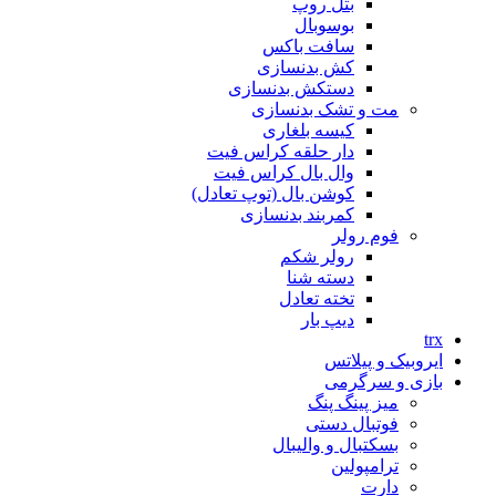
بتل روپ
بوسوبال
سافت باکس
کش بدنسازی
دستکش بدنسازی
مت و تشک بدنسازی
کیسه بلغاری
دار حلقه کراس فیت
وال بال کراس فیت
کوشن بال (توپ تعادل)
کمربند بدنسازی
فوم رولر
رولر شکم
دسته شنا
تخته تعادل
دیپ بار
trx
ایروبیک و پیلاتس
بازی و سرگرمی
میز پینگ پنگ
فوتبال دستی
بسکتبال و والیبال
ترامپولین
دارت