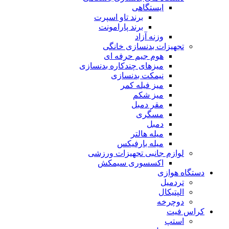
ایستگاهی
برند تاو اسپرت
برند پارامونت
وزنه آزاد
تجهیزات بدنسازی خانگی
هوم جیم حرفه ای
میزهای چندکاره بدنسازی
نیمکت بدنسازی
میز فیله کمر
میز شکم
مقر دمبل
مسگری
دمبل
میله هالتر
میله بارفیکس
لوازم جانبی تجهیزات ورزشی
اکسسوری سیمکش
دستگاه هوازی
تردمیل
الپتیکال
دوچرخه
کراس فیت
استپ