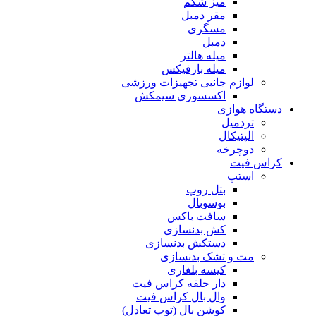
میز شکم
مقر دمبل
مسگری
دمبل
میله هالتر
میله بارفیکس
لوازم جانبی تجهیزات ورزشی
اکسسوری سیمکش
دستگاه هوازی
تردمیل
الپتیکال
دوچرخه
کراس فیت
استپ
بتل روپ
بوسوبال
سافت باکس
کش بدنسازی
دستکش بدنسازی
مت و تشک بدنسازی
کیسه بلغاری
دار حلقه کراس فیت
وال بال کراس فیت
کوشن بال (توپ تعادل)