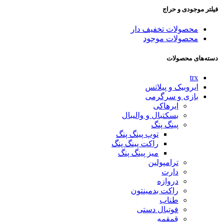
فیلتر موجودی و حراج
محصولات تخفیف دار
محصولات موجود
دسته‌های محصولات
trx
ایروبیک و پیلاتس
بازی و سرگرمی
ایرهاکی
بسکتبال و والیبال
پینگ پنگ
توپ پینگ پنگ
راکت پینگ پنگ
میز پینگ پنگ
ترامپولین
دارت
دروازه
راکت بدمینتون
طناب
فوتبال دستی
قمقمه