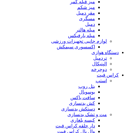
میز فیله کمر
میز شکم
مقر دمبل
مسگری
دمبل
میله هالتر
میله بارفیکس
لوازم جانبی تجهیزات ورزشی
اکسسوری سیمکش
دستگاه هوازی
تردمیل
الپتیکال
دوچرخه
کراس فیت
استپ
بتل روپ
بوسوبال
سافت باکس
کش بدنسازی
دستکش بدنسازی
مت و تشک بدنسازی
کیسه بلغاری
دار حلقه کراس فیت
وال بال کراس فیت