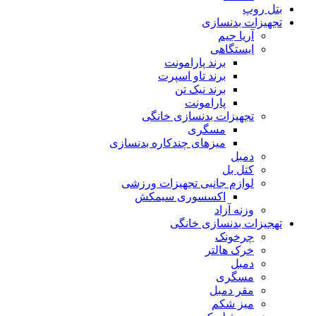
بتل روپ
تجهیزات بدنسازی
آریا جیم
ایستگاهی
برند پارامونت
برند تاو اسپرت
برند نیک تن
پارامونت
تجهیزات بدنسازی خانگی
مسگری
میزهای چندکاره بدنسازی
دمبل
کتل بل
لوازم جانبی تجهیزات ورزشی
اکسسوری سیمکش
وزنه آزاد
تهجیزات بدنسازی خانگی
چرخونک
خرک هالتر
دمبل
مسگری
مقر دمبل
میز شکم