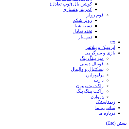
کوشن بال (توپ تعادل)
کمربند بدنسازی
فوم رولر
رولر شکم
دسته شنا
تخته تعادل
دیپ بار
trx
ایروبیک و پیلاتس
بازی و سرگرمی
میز پینگ پنگ
فوتبال دستی
بسکتبال و والیبال
ترامپولین
دارت
راکت بدمینتون
راکت پینگ پنگ
دروازه
ژیمناستیک
تماس با ما
درباره ما
بستن (Esc)