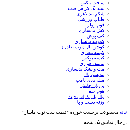
سافت باکس
سند بگ کراس فیت
شکم بند لاغری
طناب ورزشی
فوم رولر
کش بدنسازی
کف پوش
کمربند بدنسازی
کوشن بال (توپ تعادل)
کیسه بلغاری
کیسه بوکس
ماسک هوازی
مت و تشک بدنسازی
مدیسن بال
میله بادی پامپ
نردبان چابکی
هوم جیم
وال بال کراس فیت
وزنه دست و پا
خانه
محصولات برچسب خورده “قیمت ست توپ ماساژ”
در حال نمایش یک نتیجه