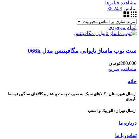
مشاهده فیلترها
نمایش
9
24
36
اتمام موجودی
ست توپ ماساژ تایوانی مگافیتنس مدل 066k
280.000
تومان
مشاهده سریع
خانه
ارسال شهرستان : کالاهای سبک به صورت پست پیشتاز و کالاهای سنگین توسط
باربری
ارسال تهران: الو پیک و اسنپ
درباره ما
تماس با ما