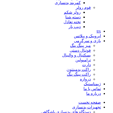
کمربند بدنسازی
فوم رولر
رولر شکم
دسته شنا
تخته تعادل
دیپ بار
trx
ایروبیک و پیلاتس
بازی و سرگرمی
میز پینگ پنگ
فوتبال دستی
بسکتبال و والیبال
ترامپولین
دارت
راکت بدمینتون
راکت پینگ پنگ
دروازه
ژیمناستیک
تماس با ما
درباره ما
صفحه نخست
تجهیزات بدنسازی
دستگاه های بدنسازی باشگاهی