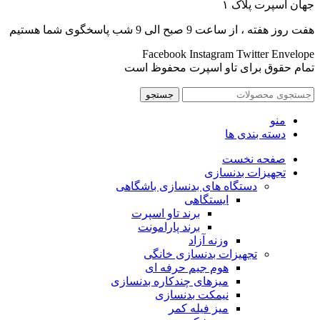
جهان اسپرت پلاک ۱
هفت روز هفته ، از ساعت 9 صبح الی 9 شب پاسخگوی شما هستیم
Facebook
Instagram
Twitter
Envelope
تمام حقوق برای تاو اسپرت محفوظ است
جستجو
منو
دسته بندی ها
صفحه نخست
تجهیزات بدنسازی
دستگاه های بدنسازی باشگاهی
ایستگاهی
برند تاو اسپرت
برند پارامونت
وزنه آزاد
تجهیزات بدنسازی خانگی
هوم جیم حرفه ای
میزهای چندکاره بدنسازی
نیمکت بدنسازی
میز فیله کمر