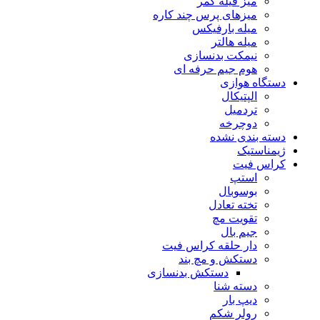
میز فیله کمر
میزهای پرس چند کاره
میله بارفیکس
میله هالتر
نیمکت بدنسازی
هوم جیم حرفه ای
دستگاه هوازی
الپتیکال
تردمیل
دوچرخه
دسته بندی نشده
ژیمناستیک
کراس فیت
استپ
بوسوبال
تخته تعادل
تقویت مچ
جیم بال
دار حلقه کراس فیت
دستکش و مچ بند
دستکش بدنسازی
دسته شنا
دیپ بار
رولر شکم