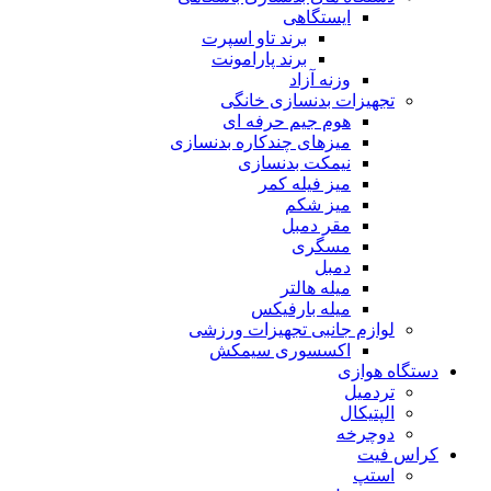
ایستگاهی
برند تاو اسپرت
برند پارامونت
وزنه آزاد
تجهیزات بدنسازی خانگی
هوم جیم حرفه ای
میزهای چندکاره بدنسازی
نیمکت بدنسازی
میز فیله کمر
میز شکم
مقر دمبل
مسگری
دمبل
میله هالتر
میله بارفیکس
لوازم جانبی تجهیزات ورزشی
اکسسوری سیمکش
دستگاه هوازی
تردمیل
الپتیکال
دوچرخه
کراس فیت
استپ