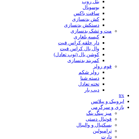
بتل روپ
بوسوبال
سافت باکس
کش بدنسازی
دستکش بدنسازی
مت و تشک بدنسازی
کیسه بلغاری
دار حلقه کراس فیت
وال بال کراس فیت
کوشن بال (توپ تعادل)
کمربند بدنسازی
فوم رولر
رولر شکم
دسته شنا
تخته تعادل
دیپ بار
trx
ایروبیک و پیلاتس
بازی و سرگرمی
میز پینگ پنگ
فوتبال دستی
بسکتبال و والیبال
ترامپولین
دارت