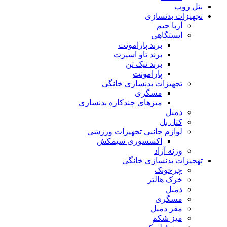
بتل روپ
تجهیزات بدنسازی
آریا جیم
ایستگاهی
برند پارامونت
برند تاو اسپرت
برند نیک تن
پارامونت
تجهیزات بدنسازی خانگی
مسگری
میزهای چندکاره بدنسازی
دمبل
کتل بل
لوازم جانبی تجهیزات ورزشی
اکسسوری سیمکش
وزنه آزاد
تهجیزات بدنسازی خانگی
چرخونک
خرک هالتر
دمبل
مسگری
مقر دمبل
میز شکم