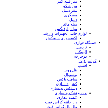
میز فیله کمر
میز شکم
مقر دمبل
مسگری
دمبل
میله هالتر
میله بارفیکس
لوازم جانبی تجهیزات ورزشی
اکسسوری سیمکش
دستگاه هوازی
تردمیل
الپتیکال
دوچرخه
کراس فیت
استپ
بتل روپ
بوسوبال
سافت باکس
کش بدنسازی
دستکش بدنسازی
مت و تشک بدنسازی
کیسه بلغاری
دار حلقه کراس فیت
وال بال کراس فیت