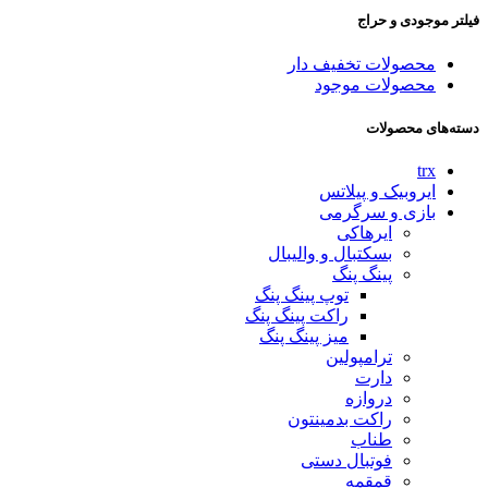
فیلتر موجودی و حراج
محصولات تخفیف دار
محصولات موجود
دسته‌های محصولات
trx
ایروبیک و پیلاتس
بازی و سرگرمی
ایرهاکی
بسکتبال و والیبال
پینگ پنگ
توپ پینگ پنگ
راکت پینگ پنگ
میز پینگ پنگ
ترامپولین
دارت
دروازه
راکت بدمینتون
طناب
فوتبال دستی
قمقمه