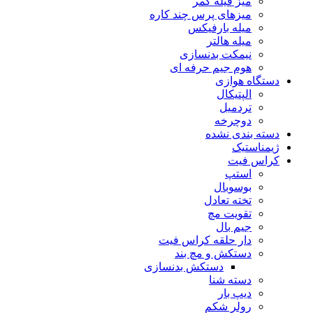
میز فیله کمر
میزهای پرس چند کاره
میله بارفیکس
میله هالتر
نیمکت بدنسازی
هوم جیم حرفه ای
دستگاه هوازی
الپتیکال
تردمیل
دوچرخه
دسته بندی نشده
ژیمناستیک
کراس فیت
استپ
بوسوبال
تخته تعادل
تقویت مچ
جیم بال
دار حلقه کراس فیت
دستکش و مچ بند
دستکش بدنسازی
دسته شنا
دیپ بار
رولر شکم