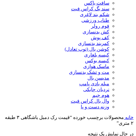
سافت باکس
سند بگ کراس فیت
شکم بند لاغری
طناب ورزشی
فوم رولر
کش بدنسازی
کف پوش
کمربند بدنسازی
کوشن بال (توپ تعادل)
کیسه بلغاری
کیسه بوکس
ماسک هوازی
مت و تشک بدنسازی
مدیسن بال
میله بادی پامپ
نردبان چابکی
هوم جیم
وال بال کراس فیت
وزنه دست و پا
خانه
محصولات برچسب خورده “قیمت رک دمبل باشگاهی ۳ طبقه
۲ متری”
در حال نمایش یک نتیجه