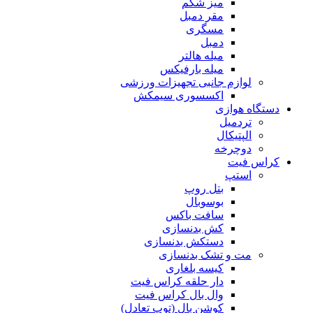
میز شکم
مقر دمبل
مسگری
دمبل
میله هالتر
میله بارفیکس
لوازم جانبی تجهیزات ورزشی
اکسسوری سیمکش
دستگاه هوازی
تردمیل
الپتیکال
دوچرخه
کراس فیت
استپ
بتل روپ
بوسوبال
سافت باکس
کش بدنسازی
دستکش بدنسازی
مت و تشک بدنسازی
کیسه بلغاری
دار حلقه کراس فیت
وال بال کراس فیت
کوشن بال (توپ تعادل)