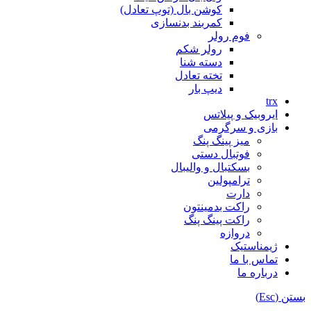
کوشن بال (توپ تعادل)
کمربند بدنسازی
فوم رولر
رولر شکم
دسته شنا
تخته تعادل
دیپ بار
trx
ایروبیک و پیلاتس
بازی و سرگرمی
میز پینگ پنگ
فوتبال دستی
بسکتبال و والیبال
ترامپولین
دارت
راکت بدمینتون
راکت پینگ پنگ
دروازه
ژیمناستیک
تماس با ما
درباره ما
بستن (Esc)