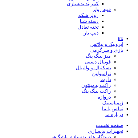
کمربند بدنسازی
فوم رولر
رولر شکم
دسته شنا
تخته تعادل
دیپ بار
trx
ایروبیک و پیلاتس
بازی و سرگرمی
میز پینگ پنگ
فوتبال دستی
بسکتبال و والیبال
ترامپولین
دارت
راکت بدمینتون
راکت پینگ پنگ
دروازه
ژیمناستیک
تماس با ما
درباره ما
صفحه نخست
تجهیزات بدنسازی
دستگاه های بدنسازی باشگاهی