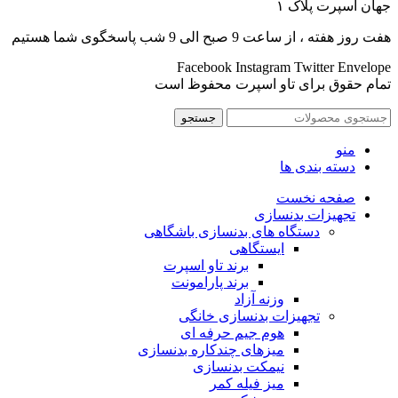
جهان اسپرت پلاک ۱
هفت روز هفته ، از ساعت 9 صبح الی 9 شب پاسخگوی شما هستیم
Facebook
Instagram
Twitter
Envelope
تمام حقوق برای تاو اسپرت محفوظ است
جستجو
منو
دسته بندی ها
صفحه نخست
تجهیزات بدنسازی
دستگاه های بدنسازی باشگاهی
ایستگاهی
برند تاو اسپرت
برند پارامونت
وزنه آزاد
تجهیزات بدنسازی خانگی
هوم جیم حرفه ای
میزهای چندکاره بدنسازی
نیمکت بدنسازی
میز فیله کمر