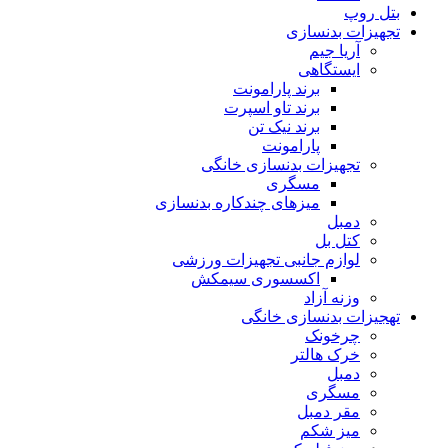
بتل روپ
تجهیزات بدنسازی
آریا جیم
ایستگاهی
برند پارامونت
برند تاو اسپرت
برند نیک تن
پارامونت
تجهیزات بدنسازی خانگی
مسگری
میزهای چندکاره بدنسازی
دمبل
کتل بل
لوازم جانبی تجهیزات ورزشی
اکسسوری سیمکش
وزنه آزاد
تهجیزات بدنسازی خانگی
چرخونک
خرک هالتر
دمبل
مسگری
مقر دمبل
میز شکم