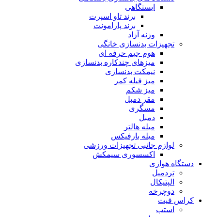
ایستگاهی
برند تاو اسپرت
برند پارامونت
وزنه آزاد
تجهیزات بدنسازی خانگی
هوم جیم حرفه ای
میزهای چندکاره بدنسازی
نیمکت بدنسازی
میز فیله کمر
میز شکم
مقر دمبل
مسگری
دمبل
میله هالتر
میله بارفیکس
لوازم جانبی تجهیزات ورزشی
اکسسوری سیمکش
دستگاه هوازی
تردمیل
الپتیکال
دوچرخه
کراس فیت
استپ