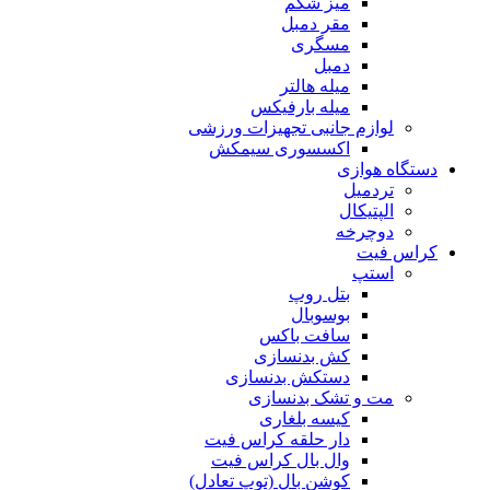
میز شکم
مقر دمبل
مسگری
دمبل
میله هالتر
میله بارفیکس
لوازم جانبی تجهیزات ورزشی
اکسسوری سیمکش
دستگاه هوازی
تردمیل
الپتیکال
دوچرخه
کراس فیت
استپ
بتل روپ
بوسوبال
سافت باکس
کش بدنسازی
دستکش بدنسازی
مت و تشک بدنسازی
کیسه بلغاری
دار حلقه کراس فیت
وال بال کراس فیت
کوشن بال (توپ تعادل)