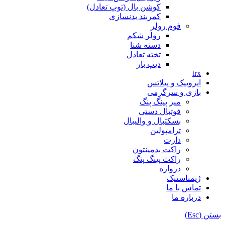
کوشن بال (توپ تعادل)
کمربند بدنسازی
فوم رولر
رولر شکم
دسته شنا
تخته تعادل
دیپ بار
trx
ایروبیک و پیلاتس
بازی و سرگرمی
میز پینگ پنگ
فوتبال دستی
بسکتبال و والیبال
ترامپولین
دارت
راکت بدمینتون
راکت پینگ پنگ
دروازه
ژیمناستیک
تماس با ما
درباره ما
بستن (Esc)