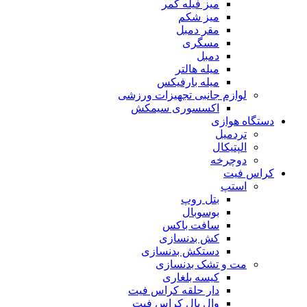
میز فیله کمر
میز شکم
مقر دمبل
مسگری
دمبل
میله هالتر
میله بارفیکس
لوازم جانبی تجهیزات ورزشی
اکسسوری سیمکش
دستگاه هوازی
تردمیل
الپتیکال
دوچرخه
کراس فیت
استپ
بتل روپ
بوسوبال
سافت باکس
کش بدنسازی
دستکش بدنسازی
مت و تشک بدنسازی
کیسه بلغاری
دار حلقه کراس فیت
وال بال کراس فیت