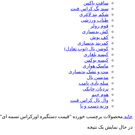
سافت باکس
سند بگ کراس فیت
شکم بند لاغری
طناب ورزشی
فوم رولر
کش بدنسازی
کف پوش
کمربند بدنسازی
کوشن بال (توپ تعادل)
کیسه بلغاری
کیسه بوکس
ماسک هوازی
مت و تشک بدنسازی
مدیسن بال
میله بادی پامپ
نردبان چابکی
هوم جیم
وال بال کراس فیت
وزنه دست و پا
خانه
محصولات برچسب خورده “قیمت دستگیره اورکراس تسمه ای”
در حال نمایش یک نتیجه