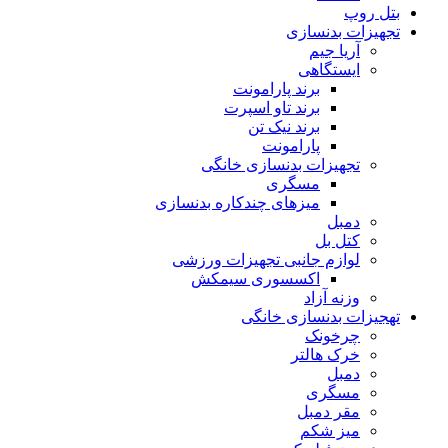
بتل روپ
تجهیزات بدنسازی
آریا جیم
ایستگاهی
برند پارامونت
برند تاو اسپرت
برند نیک تن
پارامونت
تجهیزات بدنسازی خانگی
مسگری
میزهای چندکاره بدنسازی
دمبل
کتل بل
لوازم جانبی تجهیزات ورزشی
اکسسوری سیمکش
وزنه آزاد
تهجیزات بدنسازی خانگی
چرخونک
خرک هالتر
دمبل
مسگری
مقر دمبل
میز شکم