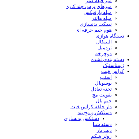
میز فیله کمر
میزهای پرس چند کاره
میله بارفیکس
میله هالتر
نیمکت بدنسازی
هوم جیم حرفه ای
دستگاه هوازی
الپتیکال
تردمیل
دوچرخه
دسته بندی نشده
ژیمناستیک
کراس فیت
استپ
بوسوبال
تخته تعادل
تقویت مچ
جیم بال
دار حلقه کراس فیت
دستکش و مچ بند
دستکش بدنسازی
دسته شنا
دیپ بار
رولر شکم