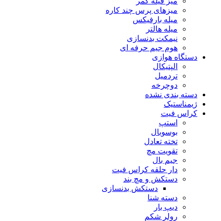
میز فیله کمر
میزهای پرس چند کاره
میله بارفیکس
میله هالتر
نیمکت بدنسازی
هوم جیم حرفه ای
دستگاه هوازی
الپتیکال
تردمیل
دوچرخه
دسته بندی نشده
ژیمناستیک
کراس فیت
استپ
بوسوبال
تخته تعادل
تقویت مچ
جیم بال
دار حلقه کراس فیت
دستکش و مچ بند
دستکش بدنسازی
دسته شنا
دیپ بار
رولر شکم