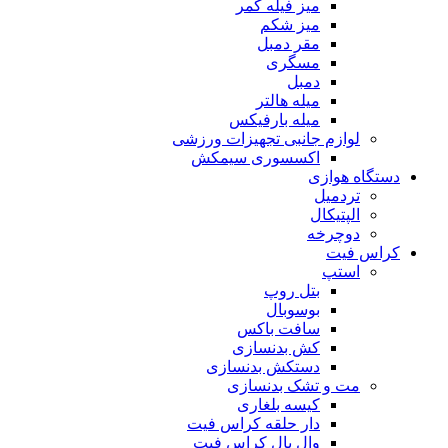
میز فیله کمر
میز شکم
مقر دمبل
مسگری
دمبل
میله هالتر
میله بارفیکس
لوازم جانبی تجهیزات ورزشی
اکسسوری سیمکش
دستگاه هوازی
تردمیل
الپتیکال
دوچرخه
کراس فیت
استپ
بتل روپ
بوسوبال
سافت باکس
کش بدنسازی
دستکش بدنسازی
مت و تشک بدنسازی
کیسه بلغاری
دار حلقه کراس فیت
وال بال کراس فیت