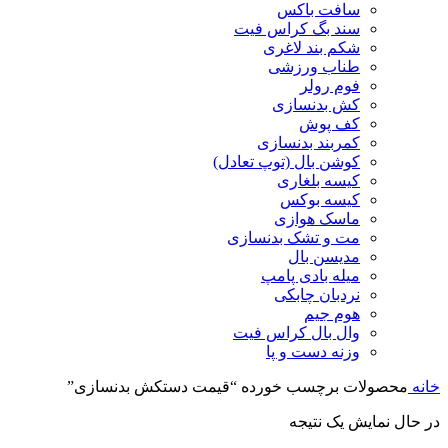
سافت باکس
سند بگ کراس فیت
شکم بند لاغری
طناب ورزشی
فوم رولر
کش بدنسازی
کف پوش
کمربند بدنسازی
کوشن بال (توپ تعادل)
کیسه بلغاری
کیسه بوکس
ماسک هوازی
مت و تشک بدنسازی
مدیسن بال
میله بادی پامپ
نردبان چابکی
هوم جیم
وال بال کراس فیت
وزنه دست و پا
خانه
محصولات برچسب خورده “قیمت دستکش بدنسازی”
در حال نمایش یک نتیجه