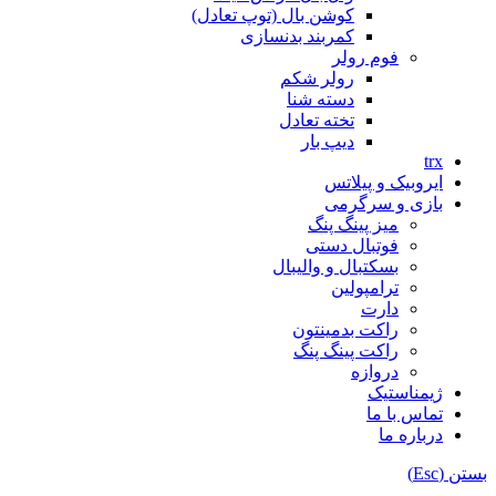
کوشن بال (توپ تعادل)
کمربند بدنسازی
فوم رولر
رولر شکم
دسته شنا
تخته تعادل
دیپ بار
trx
ایروبیک و پیلاتس
بازی و سرگرمی
میز پینگ پنگ
فوتبال دستی
بسکتبال و والیبال
ترامپولین
دارت
راکت بدمینتون
راکت پینگ پنگ
دروازه
ژیمناستیک
تماس با ما
درباره ما
بستن (Esc)