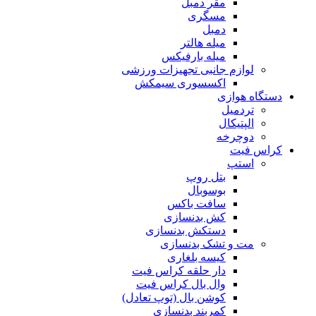
مقر دمبل
مسگری
دمبل
میله هالتر
میله بارفیکس
لوازم جانبی تجهیزات ورزشی
اکسسوری سیمکش
دستگاه هوازی
تردمیل
الپتیکال
دوچرخه
کراس فیت
استپ
بتل روپ
بوسوبال
سافت باکس
کش بدنسازی
دستکش بدنسازی
مت و تشک بدنسازی
کیسه بلغاری
دار حلقه کراس فیت
وال بال کراس فیت
کوشن بال (توپ تعادل)
کمربند بدنسازی