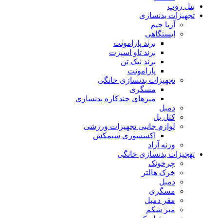
بتل روپ
تجهیزات بدنسازی
آریا جیم
ایستگاهی
برند پارامونت
برند تاو اسپرت
برند نیک تن
پارامونت
تجهیزات بدنسازی خانگی
مسگری
میزهای چندکاره بدنسازی
دمبل
کتل بل
لوازم جانبی تجهیزات ورزشی
اکسسوری سیمکش
وزنه آزاد
تهجیزات بدنسازی خانگی
چرخونک
خرک هالتر
دمبل
مسگری
مقر دمبل
میز شکم