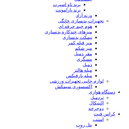
برند تاو اسپرت
برند پارامونت
وزنه آزاد
تجهیزات بدنسازی خانگی
هوم جیم حرفه ای
میزهای چندکاره بدنسازی
نیمکت بدنسازی
میز فیله کمر
میز شکم
مقر دمبل
مسگری
دمبل
میله هالتر
میله بارفیکس
لوازم جانبی تجهیزات ورزشی
اکسسوری سیمکش
دستگاه هوازی
تردمیل
الپتیکال
دوچرخه
کراس فیت
استپ
بتل روپ