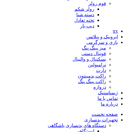
فوم رولر
رولر شکم
دسته شنا
تخته تعادل
دیپ بار
trx
ایروبیک و پیلاتس
بازی و سرگرمی
میز پینگ پنگ
فوتبال دستی
بسکتبال و والیبال
ترامپولین
دارت
راکت بدمینتون
راکت پینگ پنگ
دروازه
ژیمناستیک
تماس با ما
درباره ما
صفحه نخست
تجهیزات بدنسازی
دستگاه های بدنسازی باشگاهی
ایستگاهی