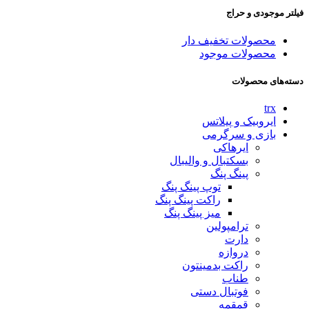
فیلتر موجودی و حراج
محصولات تخفیف دار
محصولات موجود
دسته‌های محصولات
trx
ایروبیک و پیلاتس
بازی و سرگرمی
ایرهاکی
بسکتبال و والیبال
پینگ پنگ
توپ پینگ پنگ
راکت پینگ پنگ
میز پینگ پنگ
ترامپولین
دارت
دروازه
راکت بدمینتون
طناب
فوتبال دستی
قمقمه