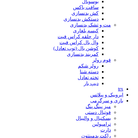
بوسوبال
سافت باکس
کش بدنسازی
دستکش بدنسازی
مت و تشک بدنسازی
کیسه بلغاری
دار حلقه کراس فیت
وال بال کراس فیت
کوشن بال (توپ تعادل)
کمربند بدنسازی
فوم رولر
رولر شکم
دسته شنا
تخته تعادل
دیپ بار
trx
ایروبیک و پیلاتس
بازی و سرگرمی
میز پینگ پنگ
فوتبال دستی
بسکتبال و والیبال
ترامپولین
دارت
راکت بدمینتون