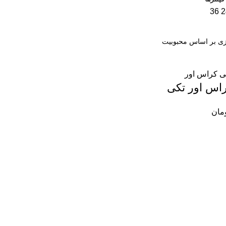
36
2
اس اور تکی
مان