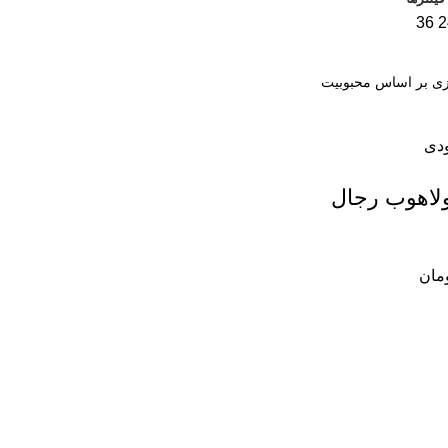
36
2
ودی
لاهوب رجال
مان