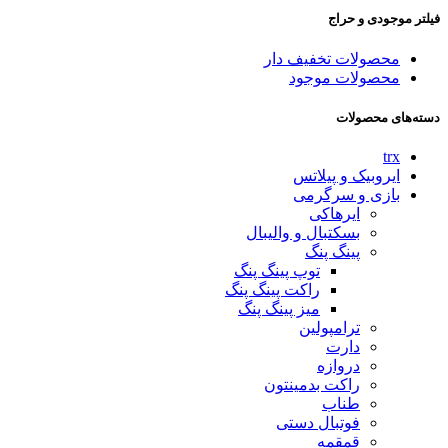
فیلتر موجودی و حراج
محصولات تخفیف دار
محصولات موجود
دسته‌های محصولات
trx
ایروبیک و پیلاتس
بازی و سرگرمی
ایرهاکی
بسکتبال و والیبال
پینگ پنگ
توپ پینگ پنگ
راکت پینگ پنگ
میز پینگ پنگ
ترامپولین
دارت
دروازه
راکت بدمینتون
طناب
فوتبال دستی
قمقمه