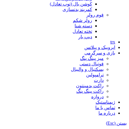
کوشن بال (توپ تعادل)
کمربند بدنسازی
فوم رولر
رولر شکم
دسته شنا
تخته تعادل
دیپ بار
trx
ایروبیک و پیلاتس
بازی و سرگرمی
میز پینگ پنگ
فوتبال دستی
بسکتبال و والیبال
ترامپولین
دارت
راکت بدمینتون
راکت پینگ پنگ
دروازه
ژیمناستیک
تماس با ما
درباره ما
بستن (Esc)