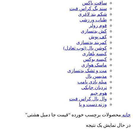
سافت باکس
سند بگ کراس فیت
شکم بند لاغری
طناب ورزشی
فوم رولر
کش بدنسازی
کف پوش
کمربند بدنسازی
کوشن بال (توپ تعادل)
کیسه بلغاری
کیسه بوکس
ماسک هوازی
مت و تشک بدنسازی
مدیسن بال
میله بادی پامپ
نردبان چابکی
هوم جیم
وال بال کراس فیت
وزنه دست و پا
خانه
محصولات برچسب خورده “قیمت جا دمبل هشتی”
در حال نمایش یک نتیجه