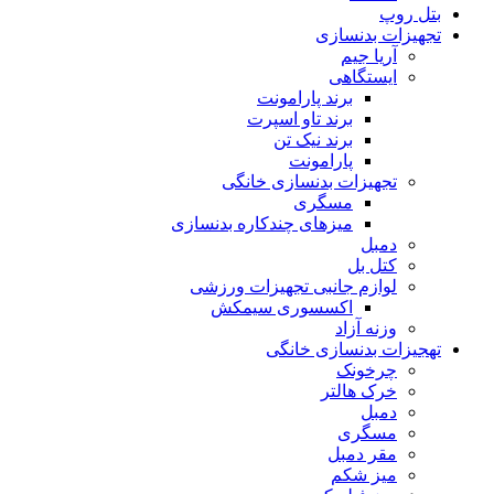
بتل روپ
تجهیزات بدنسازی
آریا جیم
ایستگاهی
برند پارامونت
برند تاو اسپرت
برند نیک تن
پارامونت
تجهیزات بدنسازی خانگی
مسگری
میزهای چندکاره بدنسازی
دمبل
کتل بل
لوازم جانبی تجهیزات ورزشی
اکسسوری سیمکش
وزنه آزاد
تهجیزات بدنسازی خانگی
چرخونک
خرک هالتر
دمبل
مسگری
مقر دمبل
میز شکم