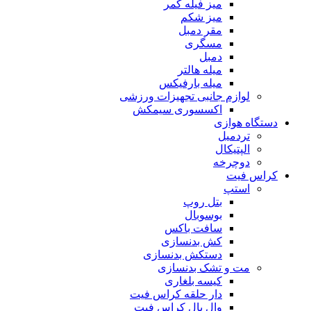
میز فیله کمر
میز شکم
مقر دمبل
مسگری
دمبل
میله هالتر
میله بارفیکس
لوازم جانبی تجهیزات ورزشی
اکسسوری سیمکش
دستگاه هوازی
تردمیل
الپتیکال
دوچرخه
کراس فیت
استپ
بتل روپ
بوسوبال
سافت باکس
کش بدنسازی
دستکش بدنسازی
مت و تشک بدنسازی
کیسه بلغاری
دار حلقه کراس فیت
وال بال کراس فیت