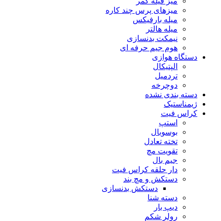
میز فیله کمر
میزهای پرس چند کاره
میله بارفیکس
میله هالتر
نیمکت بدنسازی
هوم جیم حرفه ای
دستگاه هوازی
الپتیکال
تردمیل
دوچرخه
دسته بندی نشده
ژیمناستیک
کراس فیت
استپ
بوسوبال
تخته تعادل
تقویت مچ
جیم بال
دار حلقه کراس فیت
دستکش و مچ بند
دستکش بدنسازی
دسته شنا
دیپ بار
رولر شکم