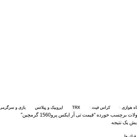
ه هوازی
کراس فیت
TRX
ایروبیک و پیلاتس
بازی و سرگرمی
ت برچسب خورده “قیمت تی آر ایکس پرو1560 گرمچین”
یش یک نتیجه
یلترها