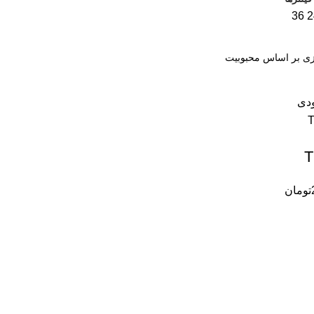
36
2
ودی
T
تومان