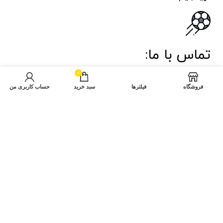
تماس با ما:
0
تهران خیابان ولیعصر میدان منیریه نبش بن بست محمدی.
فروشگاه
فیلترها
سبد خرید
حساب کاربری من
ورزشی جهان اسپرت پلاک ۱
هفت روز هفته ، از ساعت 9 صبح الی 9 شب پاسخگوی شما
هستیم
تمام حقوق برای تاو اسپرت محفوظ است