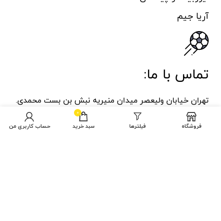
آریا جیم
تماس با ما:
تهران خیابان ولیعصر میدان منیریه نبش بن بست محمدی.
ورزشی جهان اسپرت پلاک ۱
0
فروشگاه
فیلترها
سبد خرید
حساب کاربری من
هفت روز هفته ، از ساعت 9 صبح الی 9 شب پاسخگوی شما
هستیم
تمام حقوق برای تاو اسپرت محفوظ است