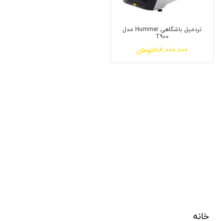
تردمیل باشگاهی Hummer مدل
T900
108.000.000
تومان
خانه