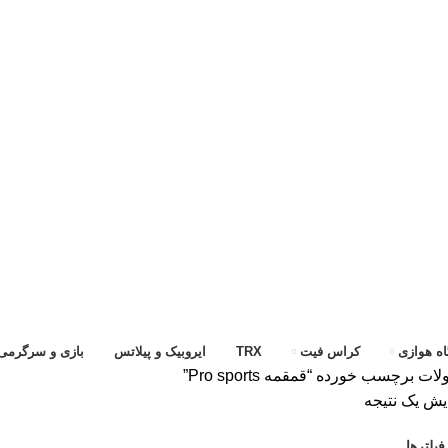
ه هوازی
کراس فیت
TRX
ایروبیک و پیلاتس
بازی و سرگرمی
ت برچسب خورده “قمقمه Pro sports”
یش یک نتیجه
یلترها