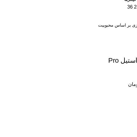
36
2
قمقمه استیل Pro
مان