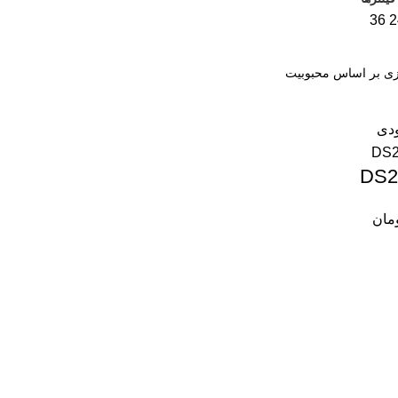
36
2
ودی
مان