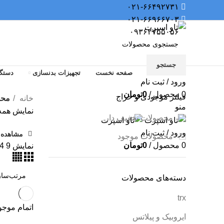
۰۲۱-۶۶۴۹۲۷۳۱
۰۲۱-۶۶۹۶۶۷۰۳
۰۹۳۶۲۷۵۵۰۵۶
جستجو
صفحه نخست
تجهیزات بدنسازی
دستگا
ورود / ثبت نام
0
محصول
/
0
تومان
فیلتر موجودی و حراج
خانه
محصو
منو
نمایش همه 2 نتی
محصولات تخفیف دار
ورود / ثبت نام
مشاهده ف
محصولات موجود
0
محصول
/
0
تومان
نمایش
9
4
دسته‌های محصولات
trx
اتمام موج
ایروبیک و پیلاتس