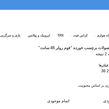
ه هوازی
کراس فیت
TRX
ایروبیک و پیلاتس
بازی و سرگرمی
لات برچسب خورده “فوم رولر 45 سانت”
جه
یلترها
36
2
ودی
اتمام موجودی