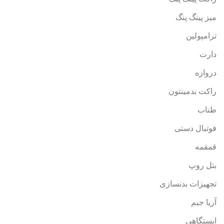
میز پینگ پنگ
ترامپولین
دارت
دروازه
راکت بدمینتون
طناب
فوتبال دستی
قمقمه
بتل روپ
تجهیزات بدنسازی
آریا جیم
ایستگاهی