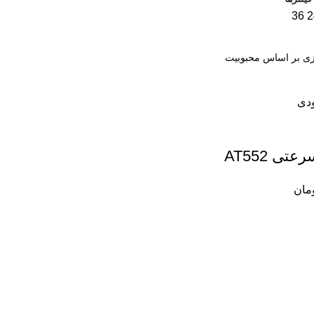
36
2
ودی
تی AT552
مان