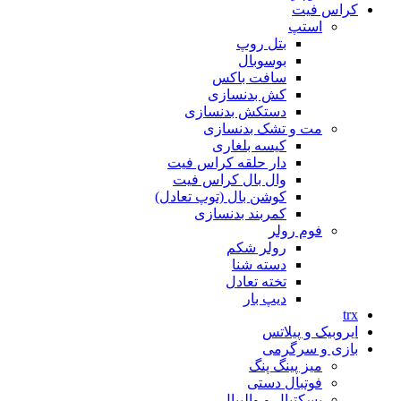
کراس فیت
استپ
بتل روپ
بوسوبال
سافت باکس
کش بدنسازی
دستکش بدنسازی
مت و تشک بدنسازی
کیسه بلغاری
دار حلقه کراس فیت
وال بال کراس فیت
کوشن بال (توپ تعادل)
کمربند بدنسازی
فوم رولر
رولر شکم
دسته شنا
تخته تعادل
دیپ بار
trx
ایروبیک و پیلاتس
بازی و سرگرمی
میز پینگ پنگ
فوتبال دستی
بسکتبال و والیبال