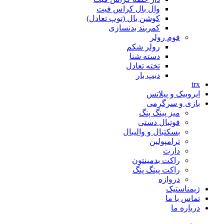
وال بال کراس فیت
کوشن بال (توپ تعادل)
کمربند بدنسازی
فوم رولر
رولر شکم
دسته شنا
تخته تعادل
دیپ بار
trx
ایروبیک و پیلاتس
بازی و سرگرمی
میز پینگ پنگ
فوتبال دستی
بسکتبال و والیبال
ترامپولین
دارت
راکت بدمینتون
راکت پینگ پنگ
دروازه
ژیمناستیک
تماس با ما
درباره ما