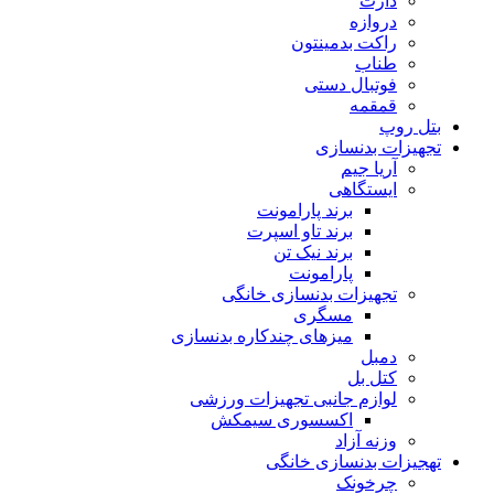
دارت
دروازه
راکت بدمینتون
طناب
فوتبال دستی
قمقمه
بتل روپ
تجهیزات بدنسازی
آریا جیم
ایستگاهی
برند پارامونت
برند تاو اسپرت
برند نیک تن
پارامونت
تجهیزات بدنسازی خانگی
مسگری
میزهای چندکاره بدنسازی
دمبل
کتل بل
لوازم جانبی تجهیزات ورزشی
اکسسوری سیمکش
وزنه آزاد
تهجیزات بدنسازی خانگی
چرخونک