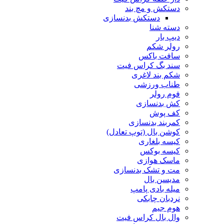
دستکش و مچ بند
دستکش بدنسازی
دسته شنا
دیپ بار
رولر شکم
سافت باکس
سند بگ کراس فیت
شکم بند لاغری
طناب ورزشی
فوم رولر
کش بدنسازی
کف پوش
کمربند بدنسازی
کوشن بال (توپ تعادل)
کیسه بلغاری
کیسه بوکس
ماسک هوازی
مت و تشک بدنسازی
مدیسن بال
میله بادی پامپ
نردبان چابکی
هوم جیم
وال بال کراس فیت