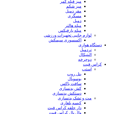
میز فیله کمر
میز شکم
مقر دمبل
مسگری
دمبل
میله هالتر
میله بارفیکس
لوازم جانبی تجهیزات ورزشی
اکسسوری سیمکش
دستگاه هوازی
تردمیل
الپتیکال
دوچرخه
کراس فیت
استپ
بتل روپ
بوسوبال
سافت باکس
کش بدنسازی
دستکش بدنسازی
مت و تشک بدنسازی
کیسه بلغاری
دار حلقه کراس فیت
وال بال کراس فیت