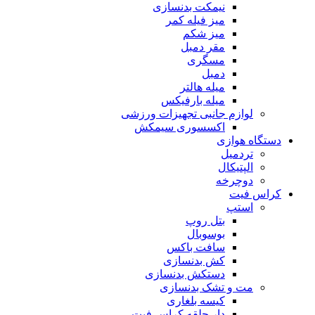
نیمکت بدنسازی
میز فیله کمر
میز شکم
مقر دمبل
مسگری
دمبل
میله هالتر
میله بارفیکس
لوازم جانبی تجهیزات ورزشی
اکسسوری سیمکش
دستگاه هوازی
تردمیل
الپتیکال
دوچرخه
کراس فیت
استپ
بتل روپ
بوسوبال
سافت باکس
کش بدنسازی
دستکش بدنسازی
مت و تشک بدنسازی
کیسه بلغاری
دار حلقه کراس فیت