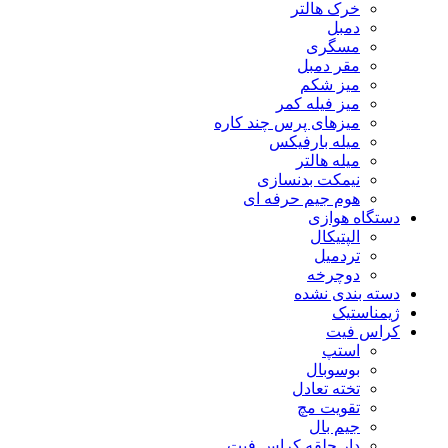
خرک هالتر
دمبل
مسگری
مقر دمبل
میز شکم
میز فیله کمر
میزهای پرس چند کاره
میله بارفیکس
میله هالتر
نیمکت بدنسازی
هوم جیم حرفه ای
دستگاه هوازی
الپتیکال
تردمیل
دوچرخه
دسته بندی نشده
ژیمناستیک
کراس فیت
استپ
بوسوبال
تخته تعادل
تقویت مچ
جیم بال
دار حلقه کراس فیت