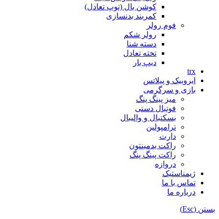
کوشن بال (توپ تعادل)
کمربند بدنسازی
فوم رولر
رولر شکم
دسته شنا
تخته تعادل
دیپ بار
trx
ایروبیک و پیلاتس
بازی و سرگرمی
میز پینگ پنگ
فوتبال دستی
بسکتبال و والیبال
ترامپولین
دارت
راکت بدمینتون
راکت پینگ پنگ
دروازه
ژیمناستیک
تماس با ما
درباره ما
بستن (Esc)