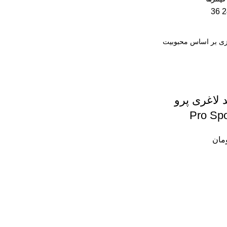
36
2
 لاغری پرو
مان