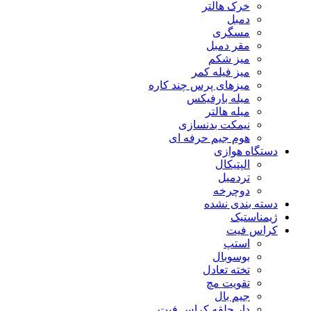
خرک هالتر
دمبل
مسگری
مقر دمبل
میز شکم
میز فیله کمر
میزهای پرس چند کاره
میله بارفیکس
میله هالتر
نیمکت بدنسازی
هوم جیم حرفه ای
دستگاه هوازی
الپتیکال
تردمیل
دوچرخه
دسته بندی نشده
ژیمناستیک
کراس فیت
استپ
بوسوبال
تخته تعادل
تقویت مچ
جیم بال
دار حلقه کراس فیت