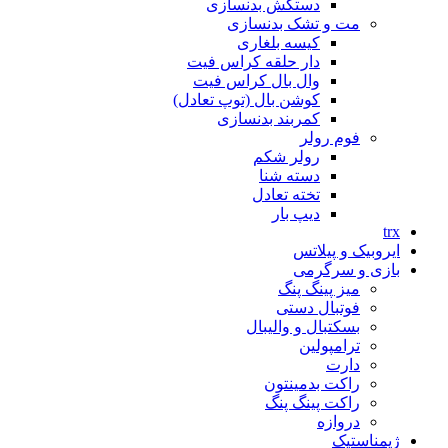
دستکش بدنسازی
مت و تشک بدنسازی
کیسه بلغاری
دار حلقه کراس فیت
وال بال کراس فیت
کوشن بال (توپ تعادل)
کمربند بدنسازی
فوم رولر
رولر شکم
دسته شنا
تخته تعادل
دیپ بار
trx
ایروبیک و پیلاتس
بازی و سرگرمی
میز پینگ پنگ
فوتبال دستی
بسکتبال و والیبال
ترامپولین
دارت
راکت بدمینتون
راکت پینگ پنگ
دروازه
ژیمناستیک