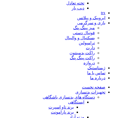
تخته تعادل
دیپ بار
trx
ایروبیک و پیلاتس
بازی و سرگرمی
میز پینگ پنگ
فوتبال دستی
بسکتبال و والیبال
ترامپولین
دارت
راکت بدمینتون
راکت پینگ پنگ
دروازه
ژیمناستیک
تماس با ما
درباره ما
صفحه نخست
تجهیزات بدنسازی
دستگاه های بدنسازی باشگاهی
ایستگاهی
برند تاو اسپرت
برند پارامونت
وزنه آزاد