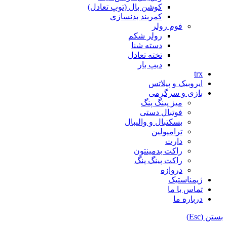
کوشن بال (توپ تعادل)
کمربند بدنسازی
فوم رولر
رولر شکم
دسته شنا
تخته تعادل
دیپ بار
trx
ایروبیک و پیلاتس
بازی و سرگرمی
میز پینگ پنگ
فوتبال دستی
بسکتبال و والیبال
ترامپولین
دارت
راکت بدمینتون
راکت پینگ پنگ
دروازه
ژیمناستیک
تماس با ما
درباره ما
بستن (Esc)