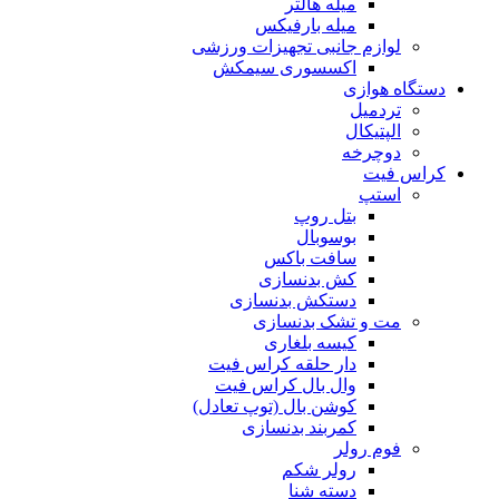
میله هالتر
میله بارفیکس
لوازم جانبی تجهیزات ورزشی
اکسسوری سیمکش
دستگاه هوازی
تردمیل
الپتیکال
دوچرخه
کراس فیت
استپ
بتل روپ
بوسوبال
سافت باکس
کش بدنسازی
دستکش بدنسازی
مت و تشک بدنسازی
کیسه بلغاری
دار حلقه کراس فیت
وال بال کراس فیت
کوشن بال (توپ تعادل)
کمربند بدنسازی
فوم رولر
رولر شکم
دسته شنا