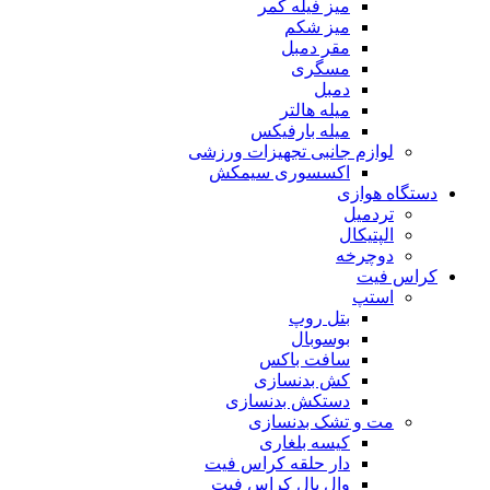
میز فیله کمر
میز شکم
مقر دمبل
مسگری
دمبل
میله هالتر
میله بارفیکس
لوازم جانبی تجهیزات ورزشی
اکسسوری سیمکش
دستگاه هوازی
تردمیل
الپتیکال
دوچرخه
کراس فیت
استپ
بتل روپ
بوسوبال
سافت باکس
کش بدنسازی
دستکش بدنسازی
مت و تشک بدنسازی
کیسه بلغاری
دار حلقه کراس فیت
وال بال کراس فیت