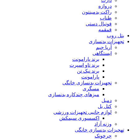
دارت
دروازه
راکت بدمینتون
طناب
فوتبال دستی
قمقمه
بتل روپ
تجهیزات بدنسازی
آریا جیم
ایستگاهی
برند پارامونت
برند تاو اسپرت
برند نیک تن
پارامونت
تجهیزات بدنسازی خانگی
مسگری
میزهای چندکاره بدنسازی
دمبل
کتل بل
لوازم جانبی تجهیزات ورزشی
اکسسوری سیمکش
وزنه آزاد
تهجیزات بدنسازی خانگی
چرخونک