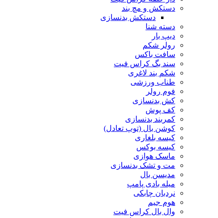
دستکش و مچ بند
دستکش بدنسازی
دسته شنا
دیپ بار
رولر شکم
سافت باکس
سند بگ کراس فیت
شکم بند لاغری
طناب ورزشی
فوم رولر
کش بدنسازی
کف پوش
کمربند بدنسازی
کوشن بال (توپ تعادل)
کیسه بلغاری
کیسه بوکس
ماسک هوازی
مت و تشک بدنسازی
مدیسن بال
میله بادی پامپ
نردبان چابکی
هوم جیم
وال بال کراس فیت