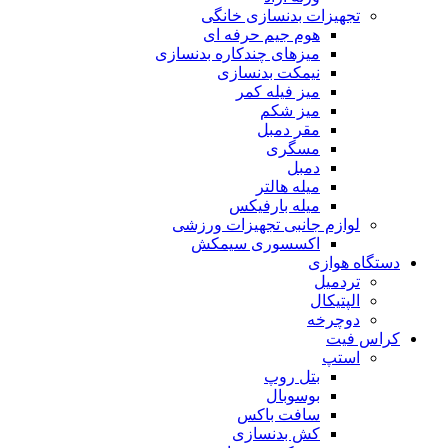
تجهیزات بدنسازی خانگی
هوم جیم حرفه ای
میزهای چندکاره بدنسازی
نیمکت بدنسازی
میز فیله کمر
میز شکم
مقر دمبل
مسگری
دمبل
میله هالتر
میله بارفیکس
لوازم جانبی تجهیزات ورزشی
اکسسوری سیمکش
دستگاه هوازی
تردمیل
الپتیکال
دوچرخه
کراس فیت
استپ
بتل روپ
بوسوبال
سافت باکس
کش بدنسازی