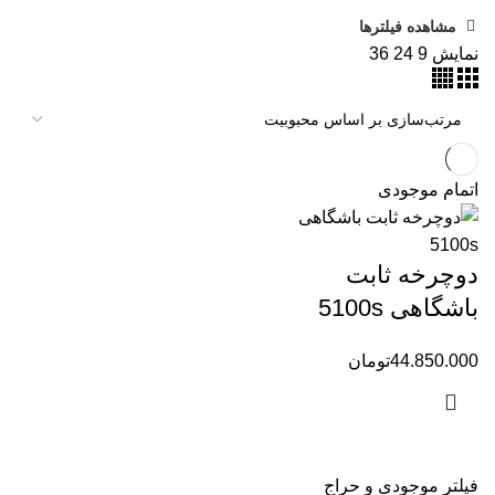
مشاهده فیلترها
نمایش
9
24
36
اتمام موجودی
دوچرخه ثابت
باشگاهی 5100s
44.850.000
تومان
فیلتر موجودی و حراج