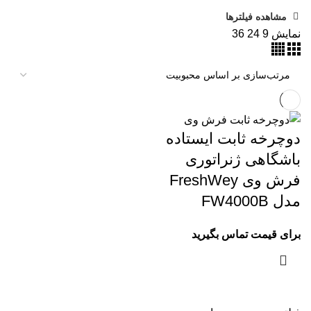
مشاهده فیلترها
نمایش
9
24
36
دوچرخه ثابت ایستاده
باشگاهی ژنراتوری
فرش وی FreshWey
مدل FW4000B
برای قیمت تماس بگیرید