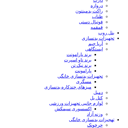
دارت
دروازه
راکت بدمینتون
طناب
فوتبال دستی
قمقمه
بتل روپ
تجهیزات بدنسازی
آریا جیم
ایستگاهی
برند پارامونت
برند تاو اسپرت
برند نیک تن
پارامونت
تجهیزات بدنسازی خانگی
مسگری
میزهای چندکاره بدنسازی
دمبل
کتل بل
لوازم جانبی تجهیزات ورزشی
اکسسوری سیمکش
وزنه آزاد
تهجیزات بدنسازی خانگی
چرخونک