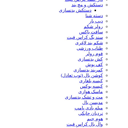
دستکش و مچ بند
دستکش بدنسازی
دسته شنا
دیپ بار
رولر شکم
سافت باکس
سند بگ کراس فیت
شکم بند لاغری
طناب ورزشی
فوم رولر
کش بدنسازی
کف پوش
کمربند بدنسازی
کوشن بال (توپ تعادل)
کیسه بلغاری
کیسه بوکس
ماسک هوازی
مت و تشک بدنسازی
مدیسن بال
میله بادی پامپ
نردبان چابکی
هوم جیم
وال بال کراس فیت