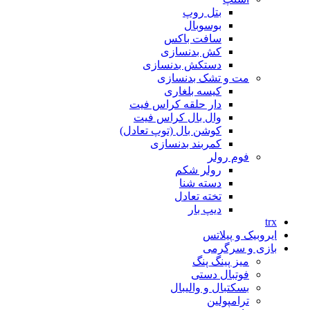
بتل روپ
بوسوبال
سافت باکس
کش بدنسازی
دستکش بدنسازی
مت و تشک بدنسازی
کیسه بلغاری
دار حلقه کراس فیت
وال بال کراس فیت
کوشن بال (توپ تعادل)
کمربند بدنسازی
فوم رولر
رولر شکم
دسته شنا
تخته تعادل
دیپ بار
trx
ایروبیک و پیلاتس
بازی و سرگرمی
میز پینگ پنگ
فوتبال دستی
بسکتبال و والیبال
ترامپولین