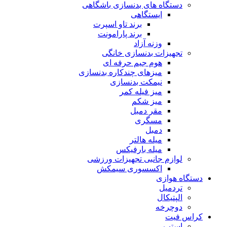
دستگاه های بدنسازی باشگاهی
ایستگاهی
برند تاو اسپرت
برند پارامونت
وزنه آزاد
تجهیزات بدنسازی خانگی
هوم جیم حرفه ای
میزهای چندکاره بدنسازی
نیمکت بدنسازی
میز فیله کمر
میز شکم
مقر دمبل
مسگری
دمبل
میله هالتر
میله بارفیکس
لوازم جانبی تجهیزات ورزشی
اکسسوری سیمکش
دستگاه هوازی
تردمیل
الپتیکال
دوچرخه
کراس فیت
استپ