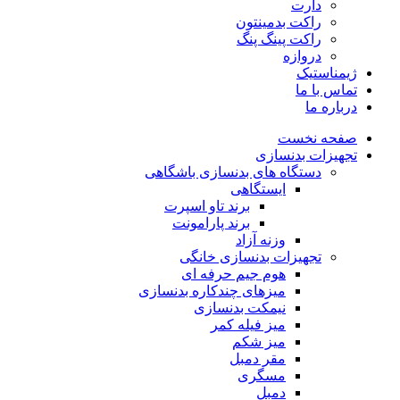
دارت
راکت بدمینتون
راکت پینگ پنگ
دروازه
ژیمناستیک
تماس با ما
درباره ما
صفحه نخست
تجهیزات بدنسازی
دستگاه های بدنسازی باشگاهی
ایستگاهی
برند تاو اسپرت
برند پارامونت
وزنه آزاد
تجهیزات بدنسازی خانگی
هوم جیم حرفه ای
میزهای چندکاره بدنسازی
نیمکت بدنسازی
میز فیله کمر
میز شکم
مقر دمبل
مسگری
دمبل