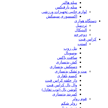
میله هالتر
میله بارفیکس
لوازم جانبی تجهیزات ورزشی
اکسسوری سیمکش
دستگاه هوازی
تردمیل
الپتیکال
دوچرخه
کراس فیت
استپ
بتل روپ
بوسوبال
سافت باکس
کش بدنسازی
دستکش بدنسازی
مت و تشک بدنسازی
کیسه بلغاری
دار حلقه کراس فیت
وال بال کراس فیت
کوشن بال (توپ تعادل)
کمربند بدنسازی
فوم رولر
رولر شکم
دسته شنا