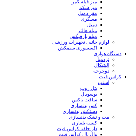
میز فیله کمر
میز شکم
مقر دمبل
مسگری
دمبل
میله هالتر
میله بارفیکس
لوازم جانبی تجهیزات ورزشی
اکسسوری سیمکش
دستگاه هوازی
تردمیل
الپتیکال
دوچرخه
کراس فیت
استپ
بتل روپ
بوسوبال
سافت باکس
کش بدنسازی
دستکش بدنسازی
مت و تشک بدنسازی
کیسه بلغاری
دار حلقه کراس فیت
وال بال کراس فیت