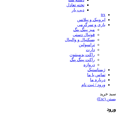
تخته تعادل
دیپ بار
trx
ایروبیک و پیلاتس
بازی و سرگرمی
میز پینگ پنگ
فوتبال دستی
بسکتبال و والیبال
ترامپولین
دارت
راکت بدمینتون
راکت پینگ پنگ
دروازه
ژیمناستیک
تماس با ما
درباره ما
ورود / ثبت نام
سبد خرید
بستن (Esc)
ورود