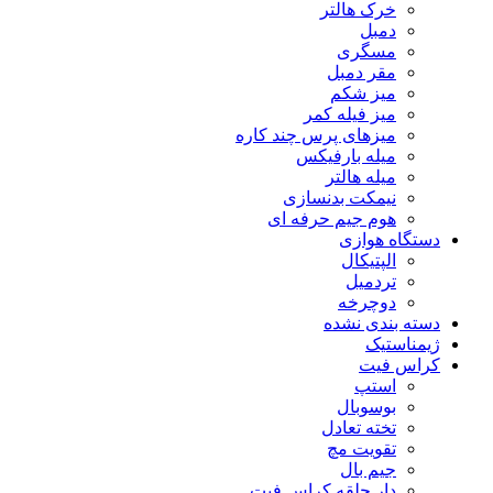
خرک هالتر
دمبل
مسگری
مقر دمبل
میز شکم
میز فیله کمر
میزهای پرس چند کاره
میله بارفیکس
میله هالتر
نیمکت بدنسازی
هوم جیم حرفه ای
دستگاه هوازی
الپتیکال
تردمیل
دوچرخه
دسته بندی نشده
ژیمناستیک
کراس فیت
استپ
بوسوبال
تخته تعادل
تقویت مچ
جیم بال
دار حلقه کراس فیت