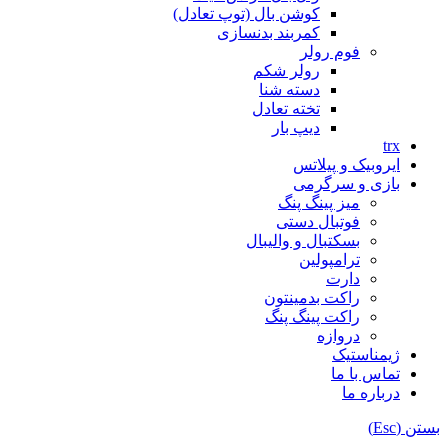
کوشن بال (توپ تعادل)
کمربند بدنسازی
فوم رولر
رولر شکم
دسته شنا
تخته تعادل
دیپ بار
trx
ایروبیک و پیلاتس
بازی و سرگرمی
میز پینگ پنگ
فوتبال دستی
بسکتبال و والیبال
ترامپولین
دارت
راکت بدمینتون
راکت پینگ پنگ
دروازه
ژیمناستیک
تماس با ما
درباره ما
بستن (Esc)