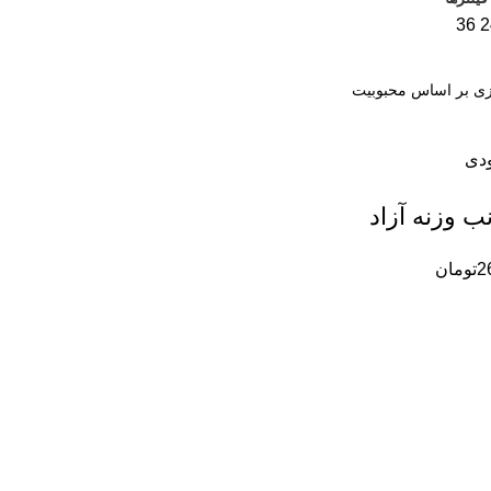
36
2
ودی
ب وزنه آزاد
2
تومان