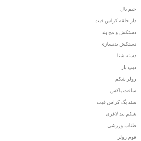
جیم بال
دار حلقه کراس فیت
دستکش و مچ بند
دستکش بدنسازی
دسته شنا
دیپ بار
رولر شکم
سافت باکس
سند بگ کراس فیت
شکم بند لاغری
طناب ورزشی
فوم رولر