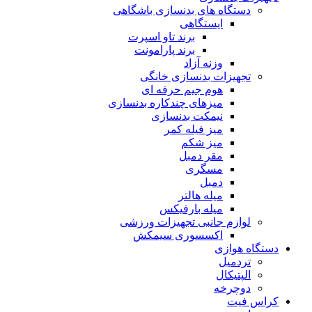
دستگاه های بدنسازی باشگاهی
ایستگاهی
برند تاو اسپرت
برند پارامونت
وزنه آزاد
تجهیزات بدنسازی خانگی
هوم جیم حرفه ای
میزهای چندکاره بدنسازی
نیمکت بدنسازی
میز فیله کمر
میز شکم
مقر دمبل
مسگری
دمبل
میله هالتر
میله بارفیکس
لوازم جانبی تجهیزات ورزشی
اکسسوری سیمکش
دستگاه هوازی
تردمیل
الپتیکال
دوچرخه
کراس فیت