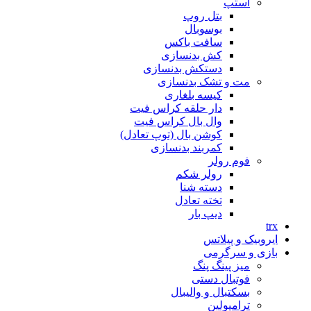
استپ
بتل روپ
بوسوبال
سافت باکس
کش بدنسازی
دستکش بدنسازی
مت و تشک بدنسازی
کیسه بلغاری
دار حلقه کراس فیت
وال بال کراس فیت
کوشن بال (توپ تعادل)
کمربند بدنسازی
فوم رولر
رولر شکم
دسته شنا
تخته تعادل
دیپ بار
trx
ایروبیک و پیلاتس
بازی و سرگرمی
میز پینگ پنگ
فوتبال دستی
بسکتبال و والیبال
ترامپولین