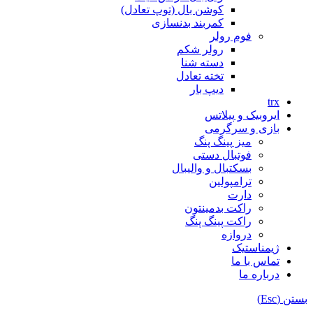
کوشن بال (توپ تعادل)
کمربند بدنسازی
فوم رولر
رولر شکم
دسته شنا
تخته تعادل
دیپ بار
trx
ایروبیک و پیلاتس
بازی و سرگرمی
میز پینگ پنگ
فوتبال دستی
بسکتبال و والیبال
ترامپولین
دارت
راکت بدمینتون
راکت پینگ پنگ
دروازه
ژیمناستیک
تماس با ما
درباره ما
بستن (Esc)