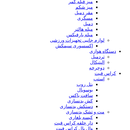
میز فیله کمر
میز شکم
مقر دمبل
مسگری
دمبل
میله هالتر
میله بارفیکس
لوازم جانبی تجهیزات ورزشی
اکسسوری سیمکش
دستگاه هوازی
تردمیل
الپتیکال
دوچرخه
کراس فیت
استپ
بتل روپ
بوسوبال
سافت باکس
کش بدنسازی
دستکش بدنسازی
مت و تشک بدنسازی
کیسه بلغاری
دار حلقه کراس فیت
وال بال کراس فیت