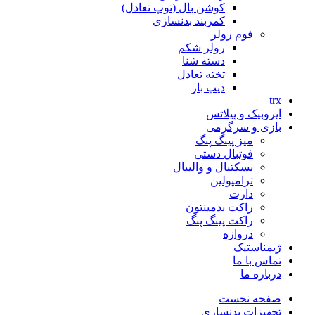
کوشن بال (توپ تعادل)
کمربند بدنسازی
فوم رولر
رولر شکم
دسته شنا
تخته تعادل
دیپ بار
trx
ایروبیک و پیلاتس
بازی و سرگرمی
میز پینگ پنگ
فوتبال دستی
بسکتبال و والیبال
ترامپولین
دارت
راکت بدمینتون
راکت پینگ پنگ
دروازه
ژیمناستیک
تماس با ما
درباره ما
صفحه نخست
تجهیزات بدنسازی