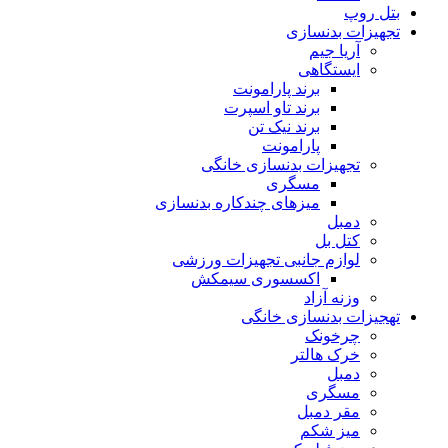
بتل روپ
تجهیزات بدنسازی
آریا جیم
ایستگاهی
برند پارامونت
برند تاو اسپرت
برند نیک تن
پارامونت
تجهیزات بدنسازی خانگی
مسگری
میزهای چندکاره بدنسازی
دمبل
کتل بل
لوازم جانبی تجهیزات ورزشی
اکسسوری سیمکش
وزنه آزاد
تهجیزات بدنسازی خانگی
چرخونک
خرک هالتر
دمبل
مسگری
مقر دمبل
میز شکم