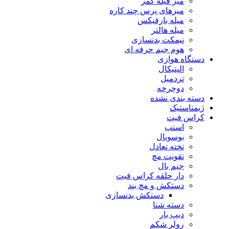
میز فیله کمر
میزهای پرس چند کاره
میله بارفیکس
میله هالتر
نیمکت بدنسازی
هوم جیم حرفه ای
دستگاه هوازی
الپتیکال
تردمیل
دوچرخه
دسته بندی نشده
ژیمناستیک
کراس فیت
استپ
بوسوبال
تخته تعادل
تقویت مچ
جیم بال
دار حلقه کراس فیت
دستکش و مچ بند
دستکش بدنسازی
دسته شنا
دیپ بار
رولر شکم