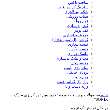
سافت باکس
سند بگ کراس فیت
شکم بند لاغری
طناب ورزشی
فوم رولر
کش بدنسازی
کف پوش
کمربند بدنسازی
کوشن بال (توپ تعادل)
کیسه بلغاری
کیسه بوکس
ماسک هوازی
مت و تشک بدنسازی
مدیسن بال
میله بادی پامپ
نردبان چابکی
هوم جیم
وال بال کراس فیت
وزنه دست و پا
خانه
محصولات برچسب خورده “خرید ویبراتور کریزی مارک
SONIX”
در حال نمایش یک نتیجه