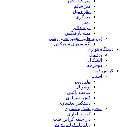
میز فیله کمر
میز شکم
مقر دمبل
مسگری
دمبل
میله هالتر
میله بارفیکس
لوازم جانبی تجهیزات ورزشی
اکسسوری سیمکش
دستگاه هوازی
تردمیل
الپتیکال
دوچرخه
کراس فیت
استپ
بتل روپ
بوسوبال
سافت باکس
کش بدنسازی
دستکش بدنسازی
مت و تشک بدنسازی
کیسه بلغاری
دار حلقه کراس فیت
وال بال کراس فیت