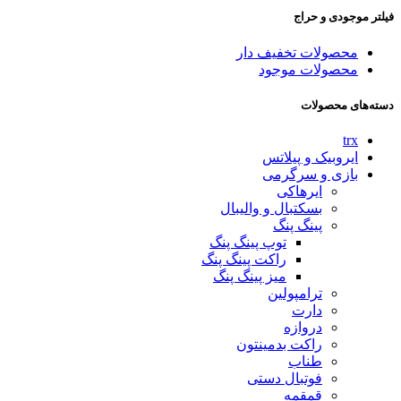
فیلتر موجودی و حراج
محصولات تخفیف دار
محصولات موجود
دسته‌های محصولات
trx
ایروبیک و پیلاتس
بازی و سرگرمی
ایرهاکی
بسکتبال و والیبال
پینگ پنگ
توپ پینگ پنگ
راکت پینگ پنگ
میز پینگ پنگ
ترامپولین
دارت
دروازه
راکت بدمینتون
طناب
فوتبال دستی
قمقمه