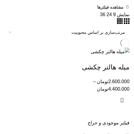
مشاهده فیلترها
نمایش
9
24
36
میله هالتر چکشی
2.600.000
تومان
–
4.400.000
تومان
فیلتر موجودی و حراج