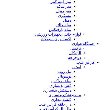
میز فیله کمر
میز شکم
مقر دمبل
مسگری
دمبل
میله هالتر
میله بارفیکس
لوازم جانبی تجهیزات ورزشی
اکسسوری سیمکش
دستگاه هوازی
تردمیل
الپتیکال
دوچرخه
کراس فیت
استپ
بتل روپ
بوسوبال
سافت باکس
کش بدنسازی
دستکش بدنسازی
مت و تشک بدنسازی
کیسه بلغاری
دار حلقه کراس فیت
وال بال کراس فیت