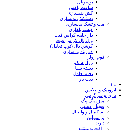
بوسوبال
سافت باکس
کش بدنسازی
دستکش بدنسازی
مت و تشک بدنسازی
کیسه بلغاری
دار حلقه کراس فیت
وال بال کراس فیت
کوشن بال (توپ تعادل)
کمربند بدنسازی
فوم رولر
رولر شکم
دسته شنا
تخته تعادل
دیپ بار
trx
ایروبیک و پیلاتس
بازی و سرگرمی
میز پینگ پنگ
فوتبال دستی
بسکتبال و والیبال
ترامپولین
دارت
راکت بدمینتون