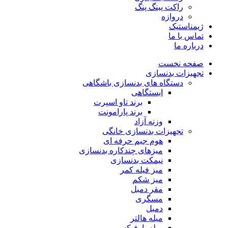
راکت پینگ پنگ
دروازه
ژیمناستیک
تماس با ما
درباره ما
صفحه نخست
تجهیزات بدنسازی
دستگاه های بدنسازی باشگاهی
ایستگاهی
برند تاو اسپرت
برند پارامونت
وزنه آزاد
تجهیزات بدنسازی خانگی
هوم جیم حرفه ای
میزهای چندکاره بدنسازی
نیمکت بدنسازی
میز فیله کمر
میز شکم
مقر دمبل
مسگری
دمبل
میله هالتر
میله بارفیکس