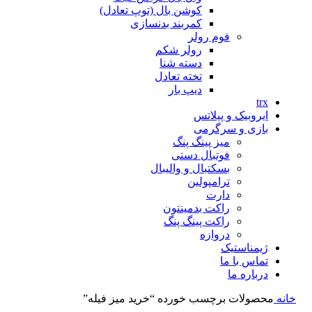
کوشن بال (توپ تعادل)
کمربند بدنسازی
فوم رولر
رولر شکم
دسته شنا
تخته تعادل
دیپ بار
trx
ایروبیک و پیلاتس
بازی و سرگرمی
میز پینگ پنگ
فوتبال دستی
بسکتبال و والیبال
ترامپولین
دارت
راکت بدمینتون
راکت پینگ پنگ
دروازه
ژیمناستیک
تماس با ما
درباره ما
خانه
محصولات برچسب خورده “خرید میز فیله”