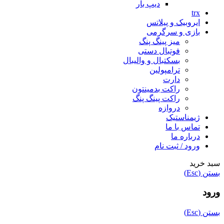
دیپ بار
trx
ایروبیک و پیلاتس
بازی و سرگرمی
میز پینگ پنگ
فوتبال دستی
بسکتبال و والیبال
ترامپولین
دارت
راکت بدمینتون
راکت پینگ پنگ
دروازه
ژیمناستیک
تماس با ما
درباره ما
ورود / ثبت نام
سبد خرید
بستن (Esc)
ورود
بستن (Esc)