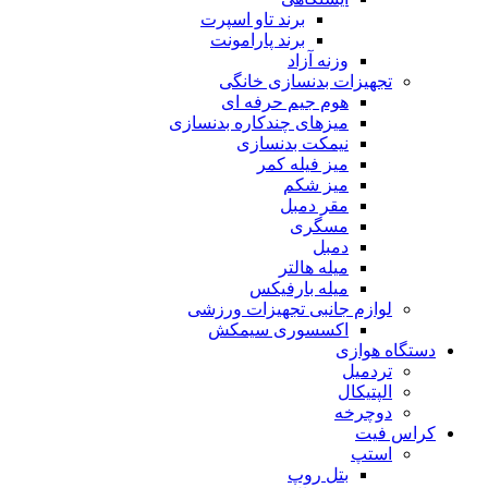
برند تاو اسپرت
برند پارامونت
وزنه آزاد
تجهیزات بدنسازی خانگی
هوم جیم حرفه ای
میزهای چندکاره بدنسازی
نیمکت بدنسازی
میز فیله کمر
میز شکم
مقر دمبل
مسگری
دمبل
میله هالتر
میله بارفیکس
لوازم جانبی تجهیزات ورزشی
اکسسوری سیمکش
دستگاه هوازی
تردمیل
الپتیکال
دوچرخه
کراس فیت
استپ
بتل روپ