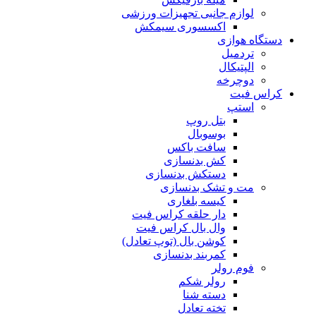
لوازم جانبی تجهیزات ورزشی
اکسسوری سیمکش
دستگاه هوازی
تردمیل
الپتیکال
دوچرخه
کراس فیت
استپ
بتل روپ
بوسوبال
سافت باکس
کش بدنسازی
دستکش بدنسازی
مت و تشک بدنسازی
کیسه بلغاری
دار حلقه کراس فیت
وال بال کراس فیت
کوشن بال (توپ تعادل)
کمربند بدنسازی
فوم رولر
رولر شکم
دسته شنا
تخته تعادل