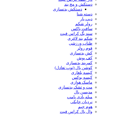
دستکش و مچ بند
دستکش بدنسازی
دسته شنا
دیپ بار
رولر شکم
سافت باکس
سند بگ کراس فیت
شکم بند لاغری
طناب ورزشی
فوم رولر
کش بدنسازی
کف پوش
کمربند بدنسازی
کوشن بال (توپ تعادل)
کیسه بلغاری
کیسه بوکس
ماسک هوازی
مت و تشک بدنسازی
مدیسن بال
میله بادی پامپ
نردبان چابکی
هوم جیم
وال بال کراس فیت