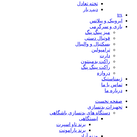
تخته تعادل
دیپ بار
trx
ایروبیک و پیلاتس
بازی و سرگرمی
میز پینگ پنگ
فوتبال دستی
بسکتبال و والیبال
ترامپولین
دارت
راکت بدمینتون
راکت پینگ پنگ
دروازه
ژیمناستیک
تماس با ما
درباره ما
صفحه نخست
تجهیزات بدنسازی
دستگاه های بدنسازی باشگاهی
ایستگاهی
برند تاو اسپرت
برند پارامونت
وزنه آزاد