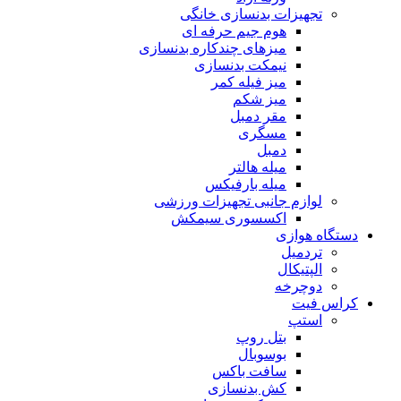
تجهیزات بدنسازی خانگی
هوم جیم حرفه ای
میزهای چندکاره بدنسازی
نیمکت بدنسازی
میز فیله کمر
میز شکم
مقر دمبل
مسگری
دمبل
میله هالتر
میله بارفیکس
لوازم جانبی تجهیزات ورزشی
اکسسوری سیمکش
دستگاه هوازی
تردمیل
الپتیکال
دوچرخه
کراس فیت
استپ
بتل روپ
بوسوبال
سافت باکس
کش بدنسازی