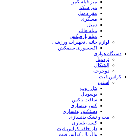
میز فیله کمر
میز شکم
مقر دمبل
مسگری
دمبل
میله هالتر
میله بارفیکس
لوازم جانبی تجهیزات ورزشی
اکسسوری سیمکش
دستگاه هوازی
تردمیل
الپتیکال
دوچرخه
کراس فیت
استپ
بتل روپ
بوسوبال
سافت باکس
کش بدنسازی
دستکش بدنسازی
مت و تشک بدنسازی
کیسه بلغاری
دار حلقه کراس فیت
وال بال کراس فیت