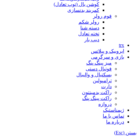
کوشن بال (توپ تعادل)
کمربند بدنسازی
فوم رولر
رولر شکم
دسته شنا
تخته تعادل
دیپ بار
trx
ایروبیک و پیلاتس
بازی و سرگرمی
میز پینگ پنگ
فوتبال دستی
بسکتبال و والیبال
ترامپولین
دارت
راکت بدمینتون
راکت پینگ پنگ
دروازه
ژیمناستیک
تماس با ما
درباره ما
بستن (Esc)