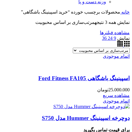
وزنه دست و پا
خانه
محصولات برچسب خورده “خرید اسپینینگ باشگاهی”
نمایش همه 3 نتیجه
مرتب‌سازی بر اساس محبوبیت
مشاهده فیلترها
نمایش
9
24
36
اتمام موجودی
اسپینینگ باشگاهی Ford Fitness FA105
25.000.000
تومان
مشاهده سریع
اتمام موجودی
دوچرخه اسپینینگ Hummer مدل S750
برای قیمت تماس بگیرید