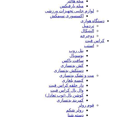
میله هالتر
میله بارفیکس
لوازم جانبی تجهیزات ورزشی
اکسسوری سیمکش
دستگاه هوازی
تردمیل
الپتیکال
دوچرخه
کراس فیت
استپ
بتل روپ
بوسوبال
سافت باکس
کش بدنسازی
دستکش بدنسازی
مت و تشک بدنسازی
کیسه بلغاری
دار حلقه کراس فیت
وال بال کراس فیت
کوشن بال (توپ تعادل)
کمربند بدنسازی
فوم رولر
رولر شکم
دسته شنا