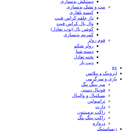
دستکش بدنسازی
مت و تشک بدنسازی
کیسه بلغاری
دار حلقه کراس فیت
وال بال کراس فیت
کوشن بال (توپ تعادل)
کمربند بدنسازی
فوم رولر
رولر شکم
دسته شنا
تخته تعادل
دیپ بار
trx
ایروبیک و پیلاتس
بازی و سرگرمی
میز پینگ پنگ
فوتبال دستی
بسکتبال و والیبال
ترامپولین
دارت
راکت بدمینتون
راکت پینگ پنگ
دروازه
ژیمناستیک