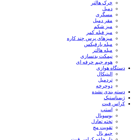
خرک هالتر
دمبل
مسگری
مقر دمبل
میز شکم
میز فیله کمر
میزهای پرس چند کاره
میله بارفیکس
میله هالتر
نیمکت بدنسازی
هوم جیم حرفه ای
دستگاه هوازی
الپتیکال
تردمیل
دوچرخه
دسته بندی نشده
ژیمناستیک
کراس فیت
استپ
بوسوبال
تخته تعادل
تقویت مچ
جیم بال
دار حلقه کراس فیت