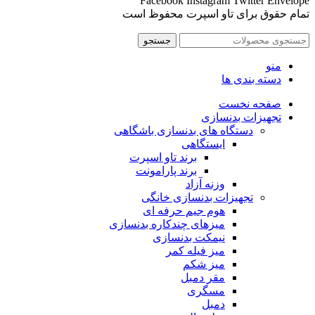
Facebook
Instagram
Twitter
Envelope
تمام حقوق برای تاو اسپرت محفوظ است
جستجو
منو
دسته بندی ها
صفحه نخست
تجهیزات بدنسازی
دستگاه های بدنسازی باشگاهی
ایستگاهی
برند تاو اسپرت
برند پارامونت
وزنه آزاد
تجهیزات بدنسازی خانگی
هوم جیم حرفه ای
میزهای چندکاره بدنسازی
نیمکت بدنسازی
میز فیله کمر
میز شکم
مقر دمبل
مسگری
دمبل