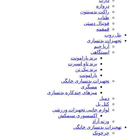
دارت
دروازه
راکت بدمینتون
طناب
فوتبال دستی
قمقمه
بتل روپ
تجهیزات بدنسازی
آریا جیم
ایستگاهی
برند پارامونت
برند تاو اسپرت
برند نیک تن
پارامونت
تجهیزات بدنسازی خانگی
مسگری
میزهای چندکاره بدنسازی
دمبل
کتل بل
لوازم جانبی تجهیزات ورزشی
اکسسوری سیمکش
وزنه آزاد
تهجیزات بدنسازی خانگی
چرخونک