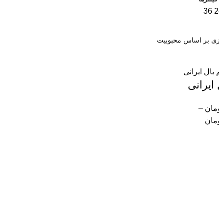
36
2
ایرانی
مان
–
مان