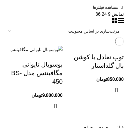
مشاهده فیلترها
نمایش
9
24
36
توپ تعادل یا کوشن
بوسوبال تایوانی
بال گلداستار
مگافیتنس مدل BS-
850.000
تومان
450
9.800.000
تومان
فیلتر موجودی و حراج