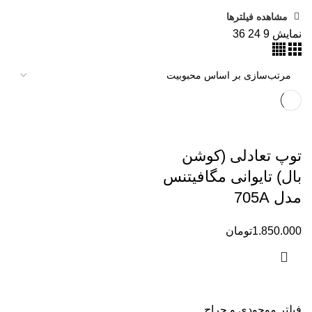
مشاهده فیلترها
نمایش
9
24
36
توپ تعادلی (کوشن
بال) تایوانی مگافیتنس
مدل 705A
1.850.000
تومان
فیلتر موجودی و حراج